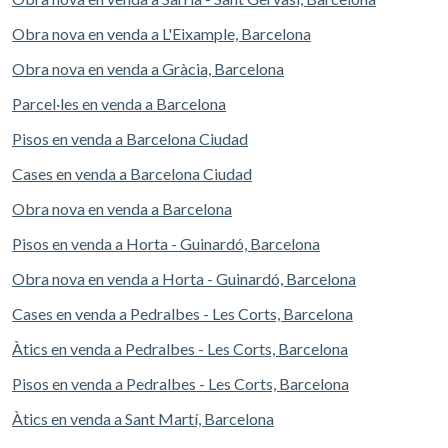
la seva lluminositat i la qualitat dels seus acabats, aquest
pis resulta idoni tant per a una parella que busqui
Obra nova en venda a L'Eixample, Barcelona
amplitud i confort, com per a una família que valori
l'espai addicional d'una tercera habitació i la tranquil·litat
Obra nova en venda a Gràcia, Barcelona
de dos banys complets. Disponible per a contractes de
Parcel·les en venda a Barcelona
llarga durada, amb entrada prevista a partir de la primera
setmana de setembre. Es prega concertar visita per a
Pisos en venda a Barcelona Ciudad
conèixer tots els detalls d'aquesta excel·lent oportunitat
de lloguer en una de les zones més consolidades i
Cases en venda a Barcelona Ciudad
demandades de Barcelona.* En compliment de la Llei
12/2023 i la Llei 18/2007 informem que:Índex de R.P.LL:
Obra nova en venda a Barcelona
14,48 € / m2 Preu de referència estatal 2.017,00 €No
Pisos en venda a Horta - Guinardó, Barcelona
consta cap contracte d'arrendament d'habitatge en els
darrers 5 anys.Aquest propietari no ostenta la condició
Obra nova en venda a Horta - Guinardó, Barcelona
de gran tenidor.
Cases en venda a Pedralbes - Les Corts, Barcelona
Àtics en venda a Pedralbes - Les Corts, Barcelona
Pisos en venda a Pedralbes - Les Corts, Barcelona
Àtics en venda a Sant Martí, Barcelona