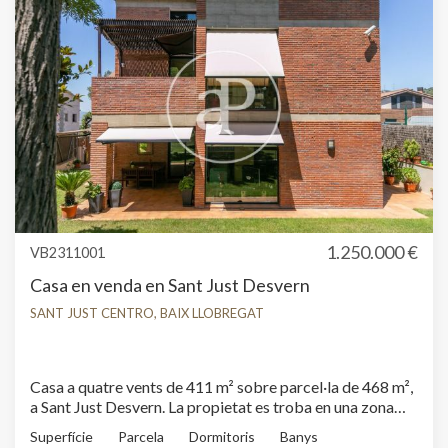
conservant detalls de l'estructura original de la finca, així
com sostres alts i volta, bigues de ferro i parets d'obra
vista. Pis de disseny ubicat en finca amb servei de
consergeria.
1.250.000 €
VB2311001
Casa en venda en Sant Just Desvern
SANT JUST CENTRO, BAIX LLOBREGAT
Casa a quatre vents de 411 m² sobre parcel·la de 468 m²,
a Sant Just Desvern. La propietat es troba en una zona
privilegiada, en plena naturalesa, tocant al parc de
Superfície
Parcela
Dormitoris
Banys
Collserola, molt prop dels col·legis internacionals, a dos