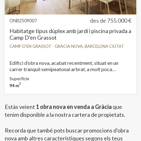
des de
755.000 €
ONB2509007
Habitatge tipus dúplex amb jardí i piscina privada a
Camp D'en Grassot
CAMP D'EN GRASSOT - GRÀCIA NOVA, BARCELONA CIUTAT
Edifici d’obra nova, acabat recentment, situat en un
carrer tranquil semipeatonal arbrat, a molt poca
distància del Passeig de Sant Joan i de Travessera de
Superfície
Gràcia. La promoció consta d’un total de 6 habitatges.
2
94 m
Queden disponibles dos habitatges tipus dúplex amb
jardí i piscina privada d’aprox. 4mx3mx2m. Cada
habitatge consta d’uns 94m2 construïts i es distribueix a
Estàs veient
1 obra nova en venda a Gràcia
que
la planta baixa amb saló menjador i cuina oberta amb
Modificar cookies
sortida al jardí; una habitació doble i un bany complet. A
tenim disponible a la nostra cartera de propietats.
la planta superior es troba la suite principal amb vestidor
i vistes al jardí. Els habitatges disposen de totes les
Recorda que també pots buscar promocions d'obra
Tècniques i funcionals
Sempre activades
comoditats d’una nova construcció: climatització
nova amb altres característiques segons els teus
fred/calor i ACS per aerotèrmia, fusteria de doble vidre
Aquest lloc web utilitza cookies pròpies per recopilar