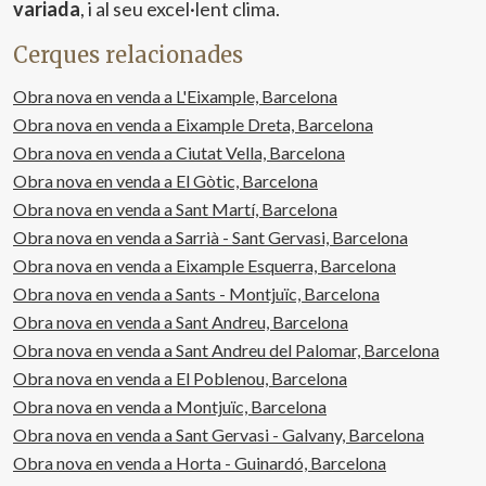
variada
, i al seu excel·lent clima.
hàbits de navegació. Gràcies a elles, podem conèixer els
hàbits de navegació al lloc web i mostrar publicitat
relacionada amb el perfil de navegació de l'usuari.
Cerques relacionades
Obra nova en venda a L'Eixample, Barcelona
Obra nova en venda a Eixample Dreta, Barcelona
Obra nova en venda a Ciutat Vella, Barcelona
Obra nova en venda a El Gòtic, Barcelona
Obra nova en venda a Sant Martí, Barcelona
Obra nova en venda a Sarrià - Sant Gervasi, Barcelona
Obra nova en venda a Eixample Esquerra, Barcelona
Obra nova en venda a Sants - Montjuïc, Barcelona
Obra nova en venda a Sant Andreu, Barcelona
Obra nova en venda a Sant Andreu del Palomar, Barcelona
Obra nova en venda a El Poblenou, Barcelona
Obra nova en venda a Montjuïc, Barcelona
Obra nova en venda a Sant Gervasi - Galvany, Barcelona
Obra nova en venda a Horta - Guinardó, Barcelona