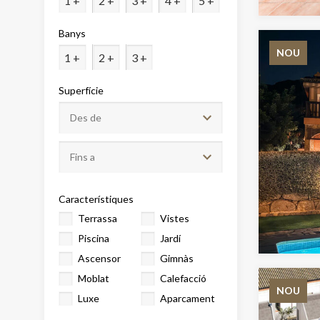
1 +
2 +
3 +
4 +
5 +
Analít
Banys
Permete
La info
NOU
1 +
2 +
3 +
de l'act
introdui
Permeten
Superfície
nostres
Marketi
Aqueste
preferèn
dels se
navegaci
Característiques
l'usuari.
Terrassa
Vistes
Piscina
Jardí
Ascensor
Gimnàs
Moblat
Calefacció
NOU
Luxe
Aparcament