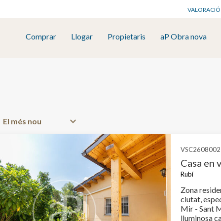
VALORACIÓ
Comprar
Llogar
Propietaris
aP Obra nova
VSC2608002
Casa en 
Rubí
Zona residen
ciutat, espe
Mir - Sant M
lluminosa ca