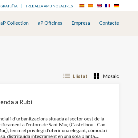
 GRATUÏTA
TREBALLA AMB NOSALTRES
aP Collection
aP Oficines
Empresa
Contacte
Llistat
Mosaic
venda a Rubí
cial i d'urbanitzacions situada al sector oest de la
cíficament a l'entorn de Sant Muç (Castellnou - Can
uç), tenim el privilegi d'oferir una elegant, còmoda i
sa, distribuïda íntegrament en una sola planta.