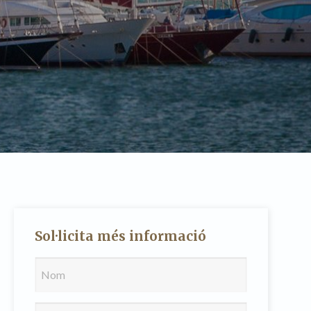
tivades
Sol·licita més informació
 de
tal·lació
 així ho
n
na web.