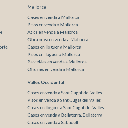
habitatges disposen de terrassa també els pisos de
Mallorca
mida més petita, molt disfrutables i amb boniques
vistes. La connexió amb un dels pulmons verds de
e
Cases en venda a Mallorca
Barcelona, el Parc de Collserola, doten a
Pisos en venda a Mallorca
l'enclavament d'una posició privilegiada per gaudir
te
de la muntanya i la vida a l'aire lliure, zona de parcs
Àtics en venda a Mallorca
infantils i accessos per running i bicicleta de
e
Obra nova en venda a Mallorca
muntanya sortint de l'edifici.
orte
Cases en lloguer a Mallorca
Pisos en lloguer a Mallorca
Parcel·les en venda a Mallorca
Oficines en venda a Mallorca
Vallès Occidental
Cases en venda a Sant Cugat del Vallès
Pisos en venda a Sant Cugat del Vallès
Cases en lloguer a Sant Cugat del Vallès
Cases en venda a Bellaterra, Bellaterra
Cases en venda a Sabadell