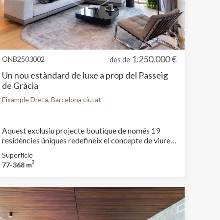
1.250.000 €
ONB2503002
des de
Un nou estàndard de luxe a prop del Passeig
de Gràcia
Eixample Dreta, Barcelona ciutat
Aquest exclusiu projecte boutique de només 19
residències úniques redefineix el concepte de viure a
Barcelona. Situat a l’epicentre de la ciutat, a pocs
Superfície
passos de l’icònic Passeig de Gràcia, ofereix accés
2
77-368 m
immediat a les firmes més prestigioses del món, el
luxe comença des de la porta de casa. Dissenyat
amb una visió d’excel·lència i sofisticació, aquest
enclavament residencial combina arquitectura
avantguardista, materials nobles i una atenció al
detall que marca la diferència. Amenitats que