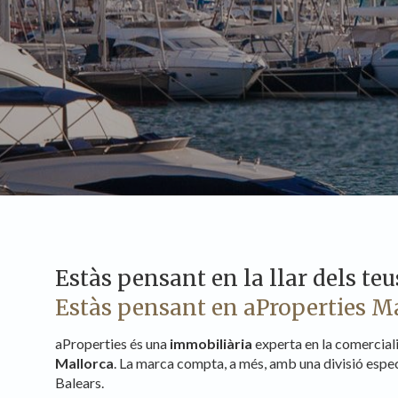
Modif
Estàs pensant en la llar dels te
Tècniq
Estàs pensant en aProperties M
Aquest l
millorar
de les m
aProperties és una
immobiliària
experta en la comerciali
desitja,
Mallorca
. La marca compta, a més, amb una divisió especi
compte 
Balears.