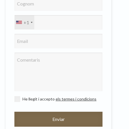
oc web.
urament
+1
 servei.
 dels
s.
inuada
ió de
He llegit i accepto
els termes i condicions