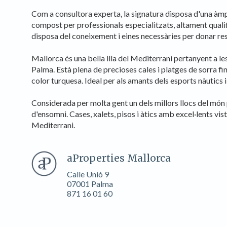
Analít
Com a consultora experta, la signatura disposa d'una àm
compost per professionals especialitzats, altament qualifi
Permete
La info
disposa del coneixement i eines necessàries per donar res
de l'act
introdui
Mallorca és una bella illa del Mediterrani pertanyent a les I
Permeten
nostres
Palma. Està plena de precioses cales i platges de sorra fi
color turquesa. Ideal per als amants dels esports nàutics 
Marketi
Considerada per molta gent un dels millors llocs del món p
Aqueste
d'ensomni. Cases, xalets, pisos i àtics amb excel·lents vi
preferèn
Mediterrani.
dels se
navegaci
l'usuari.
aProperties Mallorca
Calle Unió 9
07001 Palma
871 16 01 60