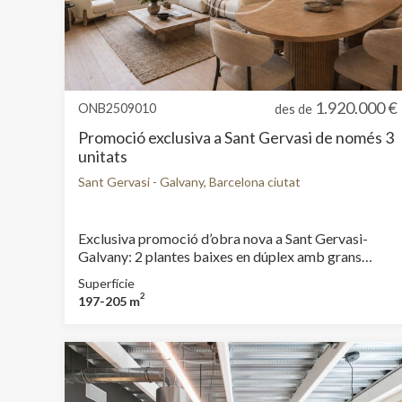
1.920.000 €
ONB2509010
des de
Promoció exclusiva a Sant Gervasi de només 3
unitats
Sant Gervasi - Galvany, Barcelona ciutat
Exclusiva promoció d’obra nova a Sant Gervasi-
Galvany: 2 plantes baixes en dúplex amb grans
terrasses i àtic amb terrassa privada. Benvingut a
Superfície
una oportunitat única de viure en una de les zones
2
197-205 m
més exclusives de Barcelona. Al cor de Sarrià-Sant
Gervasi, davant del encantador Jardí de les Tres
Torres, es presenta aquesta promoció boutique de
només tres habitatges de luxe, on el disseny
contemporani, els acabats d’alta gamma i els amplis
espais exteriors es combinen per oferir-te un estil de