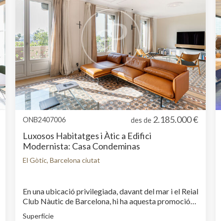
fet que el fa lluminós i assolellat. La finca és
senyorial i disposa de servei de consergeria. Hi ha la
possibilitat de segregar la propietat en dos pisos...
2.185.000 €
ONB2407006
des de
Luxosos Habitatges i Àtic a Edifici
Modernista: Casa Condeminas
El Gòtic, Barcelona ciutat
En una ubicació privilegiada, davant del mar i el Reial
Club Nàutic de Barcelona, hi ha aquesta promoció
d'habitatges residencials d'alt standing. Després
Superfície
d'una acurada rehabilitació i recuperació d'aquest