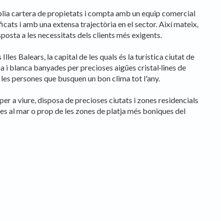
iques i personalització
plia cartera de propietats i compta amb un equip comercial
cats i amb una extensa trajectòria en el sector. Així mateix,
n fer el seguiment i l'anàlisi del comportament dels usuaris d'aquest ll
rmació recollida mitjançant aquest tipus de cookies s'utilitza en el mes
posta a les necessitats dels clients més exigents.
ivitat del web per a l'elaboració de perfils de navegació dels usuaris per
r millores en funció de l'anàlisi de les dades d'ús que fan els usuaris del
lles Balears, la capital de les quals és la turística ciutat de
 desar la informació de preferència de l'usuari per millorar la qualitat
 serveis i oferir una millor experiència a través de productes recomanat
na i blanca banyades per precioses aigües cristal·lines de
i les persones que busquen un bon clima tot l'any.
ng i publicitat
er a viure, disposa de precioses ciutats i zones residencials
s cookies són utilitzades per emmagatzemar informació sobre les
stes al mar o prop de les zones de platja més boniques del
cies i les eleccions personals de l'usuari a través de l'observació cont
us hàbits de navegació. Gràcies a elles, podem conèixer els hàbits de
ó al lloc web i mostrar publicitat relacionada amb el perfil de navegac
Guardar configuració
Acceptar totes