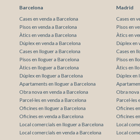
d’entrada. Cada loft compta amb terrasses interiors
Barcelona
Madrid
per gaudir del cel mediterrani amb total privacitat.
Nau C: Aquí trobaràs 4 lofts situats prop de la
Cases en venda a Barcelona
Cases en v
xemeneia emblemàtica. Aquests espais destaquen
Pisos en venda a Barcelona
Pisos en v
pels seus magnífics volums, terrasses interiors,
Àtics en venda a Barcelona
jardins exteriors privats i lluernes en vivendes de
Àtics en v
doble alçada, perfectes per a un estudi o zona de
Dúplex en venda a Barcelona
Dúplex en 
treball. Nau D: S’assembla al concepte de loft
Cases en lloguer a Barcelona
Cases en l
americà, amb grans alçades i finestrals que
Pisos en lloguer a Barcelona
Pisos en l
permeten una abundant entrada de llum. Aquest
espai ofereix dos lofts a la planta baixa i, a la segona
Àtics en lloguer a Barcelona
Àtics en ll
planta, un loft i un dúplex amb una àmplia terrassa.
Dúplex en lloguer a Barcelona
Dúplex en 
Equipament i Memòria de Qualitats Les unitats
Apartaments en lloguer a Barcelona
Apartament
compten, entre altres, amb: Aerotèrmia, ascensor en
els tríplex, terra radiant i aire fred-calor per
Obra nova en venda a Barcelona
Obra nova 
conductes, terres de parquet i ciment polit amb
Parcel·les en venda a Barcelona
Parcel·les
tractament de liti, cuines en tríplex Modul Nova i Stil
Oficines en lloguer a Barcelona
Oficines e
Cuin i electrodomèstics Miele. Un Entorn Vibrant El
Oficines en venda a Barcelona
dinàmic districte tecnològic 22@ s’ha convertit en
Oficines e
un imant per al talent, nòmades digitals, startups i
Local comercials en lloguer a Barcelona
Local come
grans empreses tecnològiques. El barri de Poblenou,
Local comercials en venda a Barcelona
Local come
en tendència, ofereix una combinació captivadora