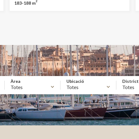
2
183-188 m
històric edifici, tenim disponibles habitatges
espaiosos de tres habitacions, amb totes les
comoditats contemporànies, mantenint
característiques originals com els terres de mosaic i
vidrieres modernistes. Els habitatges tenen accés a
balcons amb vistes al mar i l´àtic a més té una
terrassa privada de 58m2. Així mateix, l´edifici
consta d´una àmplia zona solàrium amb piscina a la
coberta amb espectaculars vistes i conserje
Àrea
Ubicació
Distric
Totes
Totes
Totes