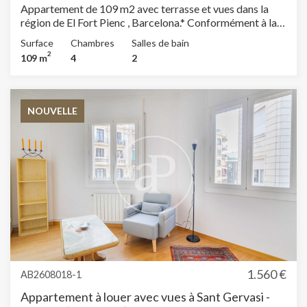
Appartement de 109 m2 avec terrasse et vues dans la
région de El Fort Pienc , Barcelona.* Conformément à la
Loi 12/2023 et à la Loi 18/2007, nous informons que
Surface
Chambres
Salles de bain
:Indice R.P.LL : 14,27 € / m2 Prix de référence étatique
2
109 m
4
2
1.585,00 €Loyer du dernier contrat de location : 1.450,00
€Ce propriétaire n'est pas considéré comme un grand
détenteur immobilier.
NOUVELLE
1.560 €
AB2608018-1
Appartement à louer avec vues à Sant Gervasi -