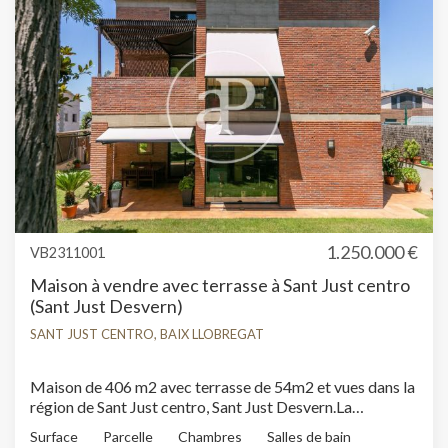
auténtico estilo neoyorkino, conservando detalles de la
estructura original de la finca, así como techos altos y
abovedados, vigas de hierro y paredes de obra vista. Piso
de diseño ubicado en finca con servicio de conserjería.
1.250.000 €
VB2311001
Maison à vendre avec terrasse à Sant Just centro
(Sant Just Desvern)
SANT JUST CENTRO, BAIX LLOBREGAT
Maison de 406 m2 avec terrasse de 54m2 et vues dans la
région de Sant Just centro, Sant Just Desvern.La
propriété dispose de 5 chambres, 5 salles de bain,
Surface
Parcelle
Chambres
Salles de bain
cheminée, 4 places de parking, climatisation, armoires