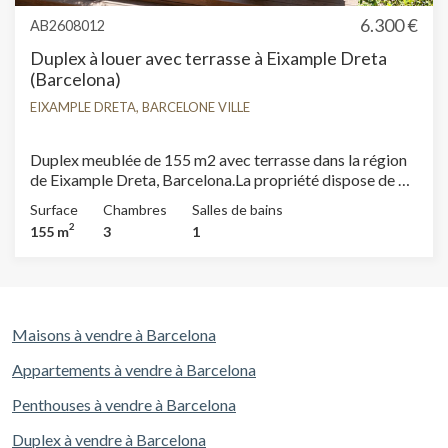
6.300 €
AB2608012
Duplex à louer avec terrasse à Eixample Dreta
(Barcelona)
EIXAMPLE DRETA, BARCELONE VILLE
Duplex meublée de 155 m2 avec terrasse dans la région
de Eixample Dreta, Barcelona.La propriété dispose de 3
chambres, 1 salle de bains, 1 place de parking,
Surface
Chambres
Salles de bains
climatisation, buanderie, balcon, jardin et chauffage.*
2
155 m
3
1
Conformément à la Loi 12/2023 et à la Loi 18/2007, nous
informons que :Indice R.P.LL : 16,87 € / m2 Aucun
certificat étatique informatif de référence des loyers
n'est applicable à ce bien.Aucun contrat de location de
logement n'a été enregistré au cours des 5 dernières
Maisons à vendre à Barcelona
années.Ce propriétaire n'est pas considéré comme un
grand détenteur immobilier.
Appartements à vendre à Barcelona
Penthouses à vendre à Barcelona
Duplex à vendre à Barcelona