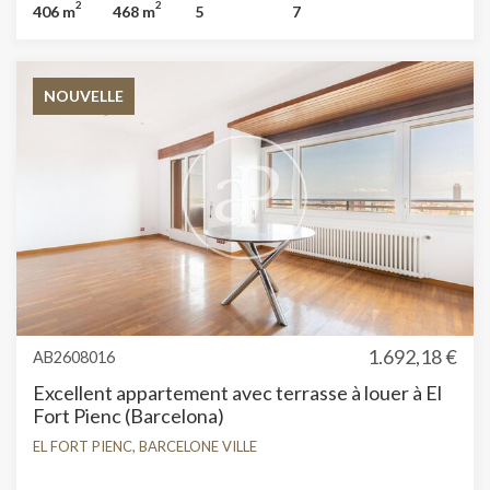
2
2
406 m
468 m
5
7
intégrées, buanderie, balcon, jardin, chauffage et salle de
stockage.
NOUVELLE
1.692,18 €
AB2608016
Excellent appartement avec terrasse à louer à El
Fort Pienc (Barcelona)
EL FORT PIENC, BARCELONE VILLE