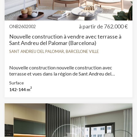
à partir de
762.000 €
ONB2602002
Nouvelle construction à vendre avec terrasse à
Sant Andreu del Palomar (Barcelona)
SANT ANDREU DEL PALOMAR, BARCELONE VILLE
Nouvelle construction nouvelle construction avec
terrasse et vues dans la région de Sant Andreu del
Palomar, Barcelona., place de parking, climatisation,
Surface
armoires intégrées, balcon, jardin, chauffage et salle de
2
142-144 m
stockage.
Modifier les cookies