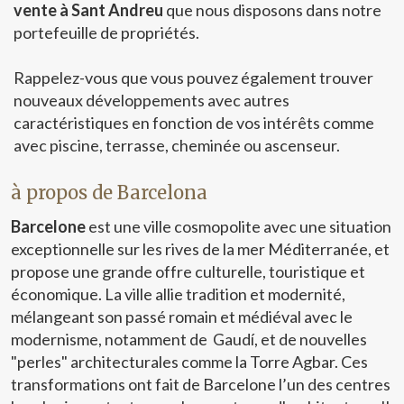
vente à Sant Andreu
que nous disposons dans notre
Ces cookies sont utilisés pour stocker des informations sur
portefeuille de propriétés.
les préférences et les choix personnels de l'utilisateur
grâce à l'observation continue de ses habitudes de
navigation. Grâce à eux, nous pouvons connaître les
Rappelez-vous que vous pouvez également trouver
habitudes de navigation sur le site Web et afficher des
nouveaux développements avec autres
publicités liées au profil de navigation de l'utilisateur.
caractéristiques en fonction de vos intérêts comme
avec piscine, terrasse, cheminée ou ascenseur.
à propos de Barcelona
Barcelone
est une ville cosmopolite avec une situation
exceptionnelle sur les rives de la mer Méditerranée, et
propose une grande offre culturelle, touristique et
économique. La ville allie tradition et modernité,
mélangeant son passé romain et médiéval avec le
modernisme, notamment de Gaudí, et de nouvelles
"perles" architecturales comme la Torre Agbar. Ces
transformations ont fait de Barcelone l’un des centres