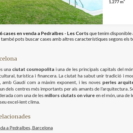
1.277 m
diferent ocu
d'una pràct
accedim a u
panoràmiques a tota la 
gran soterra
6 cases en venda a Pedralbes - Les Corts
que tenim disponible a
de traster, 
també pots buscar cases amb altres característiques segons els t
275m². La zona exterior del xalet és àmplia i està dividida en dues
parts. A l'à
l'accés de v
l'aparcament
celona
recés de rel
una piscina 
s una
ciutat cosmopolita
i una de les principals capitals del m
habitatge addi
cultural, turística i financera. La ciutat ha sabut unir tradició i 
construïda e
, amb Gaudí com a màxim exponent, i les noves
perles arquit
residencial 
 un dels centres més importants per als amants de l'arquitectura. S
A més, el se
derada com una de les
millors ciutats on viure
en el món, una de l
nombrosos i 
resideixen en aq
al seu excel·lent clima.
aquí? Conta
elacionades
da a Pedralbes, Barcelona