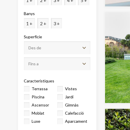
1 +
2 +
3 +
4 +
5 +
Analít
Banys
Permete
La info
1 +
2 +
3 +
de l'act
introdui
Permeten
Superfície
nostres
Marketi
Aqueste
preferèn
dels se
navegaci
Característiques
l'usuari.
Terrassa
Vistes
Piscina
Jardí
Ascensor
Gimnàs
Moblat
Calefacció
Luxe
Aparcament