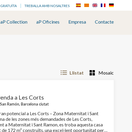
 GRATUÏTA
TREBALLA AMB NOSALTRES
aP Collection
aP Oficines
Empresa
Contacte
Llistat
Mosaic
venda a Les Corts
San Ramón, Barcelona ciutat
an potencial a Les Corts – Zona Maternitat i Sant
t a Maternitat i Sant Ramon, es troba aquesta casa
de 172 m² construïts, una excel·lent oportunitat per a