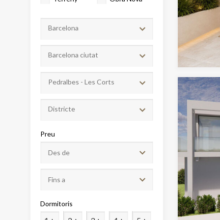
Barcelona
Barcelona ciutat
Pedralbes - Les Corts
Districte
Modif
Preu
Tècniq
Aquest l
millorar
de les m
desitja,
compte 
Dormitoris