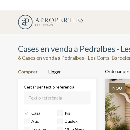
Cases en venda a Pedralbes - Le
6 Cases en venda a Pedralbes - Les Corts, Barcel
Ordenar per
Comprar
Llogar
Cercar per text o referència
NOU
Casa
Pis
Atic
Duplex
Terreny
Obra Nova