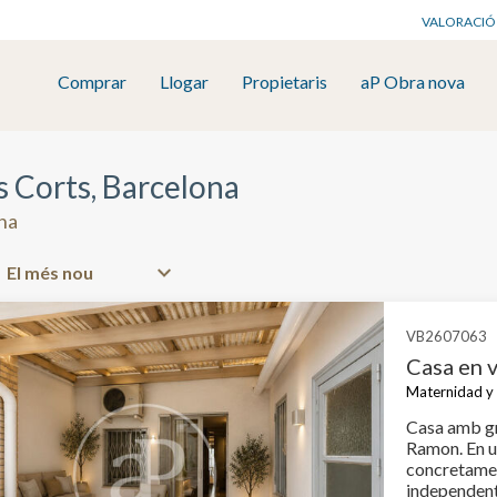
VALORACIÓ
Comprar
Llogar
Propietaris
aP Obra nova
s Corts, Barcelona
ona
VB2607063
Casa en 
Maternidad y 
Casa amb gr
Ramon. En una de les zones més demandades de Les Corts,
concretamen
independent 