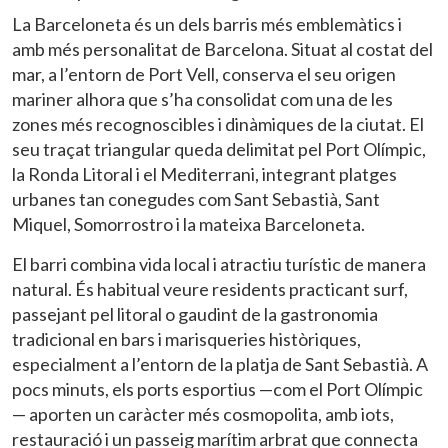
La Barceloneta és un dels barris més emblemàtics i
amb més personalitat de Barcelona. Situat al costat del
mar, a l’entorn de Port Vell, conserva el seu origen
mariner alhora que s’ha consolidat com una de les
zones més recognoscibles i dinàmiques de la ciutat. El
seu traçat triangular queda delimitat pel Port Olímpic,
la Ronda Litoral i el Mediterrani, integrant platges
urbanes tan conegudes com Sant Sebastià, Sant
Miquel, Somorrostro i la mateixa Barceloneta.
El barri combina vida local i atractiu turístic de manera
natural. És habitual veure residents practicant surf,
passejant pel litoral o gaudint de la gastronomia
tradicional en bars i marisqueries històriques,
especialment a l’entorn de la platja de Sant Sebastià. A
pocs minuts, els ports esportius —com el Port Olímpic
— aporten un caràcter més cosmopolita, amb iots,
restauració i un passeig marítim arbrat que connecta