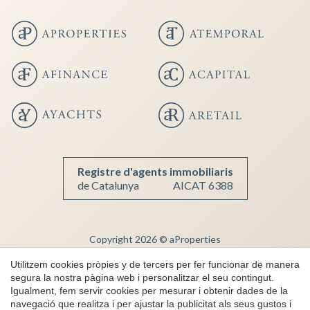
Guardar configuració
Acceptar totes
Registre d'agents immobiliaris
de Catalunya
AICAT 6388
Copyright 2026 © aProperties
Immobiliària de Luxe
Utilitzem cookies pròpies y de tercers per fer funcionar de manera
segura la nostra pàgina web i personalitzar el seu contingut.
AICAT 6388
Igualment, fem servir cookies per mesurar i obtenir dades de la
Nota Legal
navegació que realitza i per ajustar la publicitat als seus gustos i