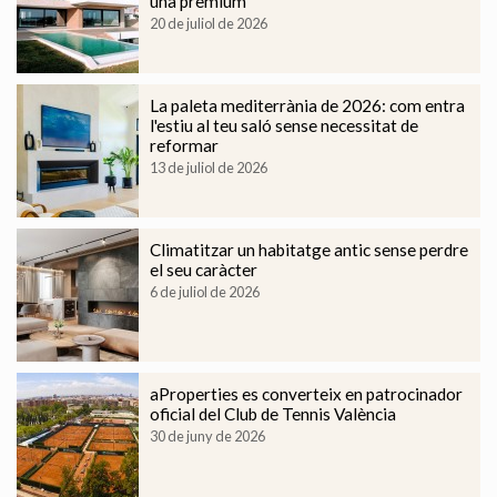
una premium
20 de juliol de 2026
La paleta mediterrània de 2026: com entra
l'estiu al teu saló sense necessitat de
reformar
13 de juliol de 2026
Climatitzar un habitatge antic sense perdre
el seu caràcter
6 de juliol de 2026
Modificar cookies
aProperties es converteix en patrocinador
Tècniques i funcionals
Sempre activades
oficial del Club de Tennis València
Aquest lloc web utilitza cookies pròpies per recopilar
30 de juny de 2026
informació amb la finalitat de millorar els nostres serveis.
Si continua navegant, suposa l'acceptació de la instal·lació
de les mateixes. L'usuari té la possibilitat de configurar el