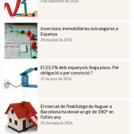
5 de setembre de 2016
Inversions immobiliàries estrangeres a
Espanya
28 de juliol de 2016
El 23,5% dels espanyols lloga pisos. Per
obligació o per convicció ?
27 de juny de 2016
Modificar cookies
El mercat de l'habitatge de lloguer a
Tècniques i funcionals
Sempre activades
Barcelona ha donat un gir de 180º en
l'últim any
Aquest lloc web utilitza cookies pròpies per recopilar
informació amb la finalitat de millorar els nostres serveis.
31 de maig de 2016
Si continua navegant, suposa l'acceptació de la instal·lació
de les mateixes. L'usuari té la possibilitat de configurar el