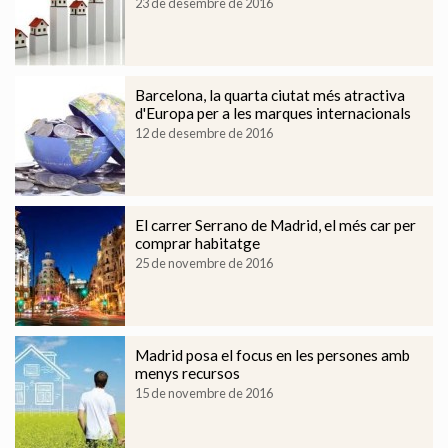
23 de desembre de 2016
Barcelona, la quarta ciutat més atractiva
d'Europa per a les marques internacionals
12 de desembre de 2016
El carrer Serrano de Madrid, el més car per
comprar habitatge
25 de novembre de 2016
Modificar cookies
Madrid posa el focus en les persones amb
Tècniques i funcionals
Sempre activades
menys recursos
Aquest lloc web utilitza cookies pròpies per recopilar
15 de novembre de 2016
informació amb la finalitat de millorar els nostres serveis.
Si continua navegant, suposa l'acceptació de la instal·lació
de les mateixes. L'usuari té la possibilitat de configurar el