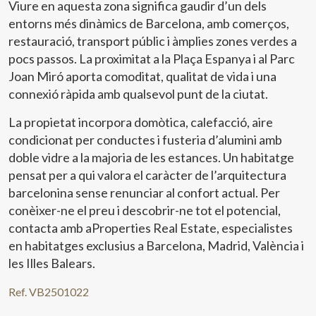
Viure en aquesta zona significa gaudir d’un dels
entorns més dinàmics de Barcelona, amb comerços,
restauració, transport públic i àmplies zones verdes a
pocs passos. La proximitat a la Plaça Espanya i al Parc
Joan Miró aporta comoditat, qualitat de vida i una
connexió ràpida amb qualsevol punt de la ciutat.
La propietat incorpora domòtica, calefacció, aire
Modificar cookies
condicionat per conductes i fusteria d’alumini amb
doble vidre a la majoria de les estances. Un habitatge
pensat per a qui valora el caràcter de l’arquitectura
Tècniques i funcionals
Sempre activades
barcelonina sense renunciar al confort actual. Per
Aquest lloc web utilitza cookies pròpies per recopilar
conèixer-ne el preu i descobrir-ne tot el potencial,
informació amb la finalitat de millorar els nostres serveis.
contacta amb aProperties Real Estate, especialistes
Si continua navegant, suposa l'acceptació de la instal·lació
de les mateixes. L'usuari té la possibilitat de configurar el
en habitatges exclusius a Barcelona, Madrid, València i
navegador podent, si així ho desitja, impedir que siguin
instal·lades al disc dur, encara que haurà de tenir en
les Illes Balears.
compte que aquesta acció podrà ocasionar dificultats de
navegació de la pàgina web.
Ref. VB2501022