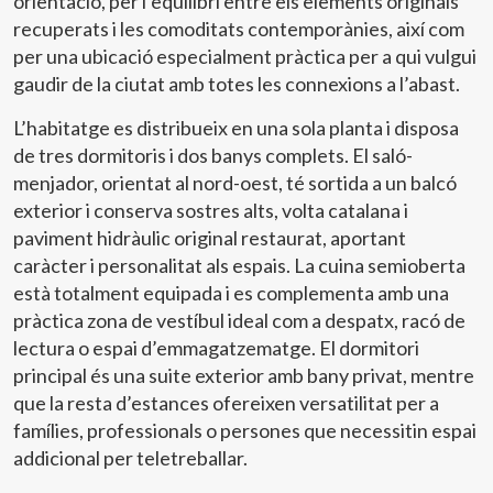
orientació, per l’equilibri entre els elements originals
recuperats i les comoditats contemporànies, així com
per una ubicació especialment pràctica per a qui vulgui
gaudir de la ciutat amb totes les connexions a l’abast.
L’habitatge es distribueix en una sola planta i disposa
de tres dormitoris i dos banys complets. El saló-
menjador, orientat al nord-oest, té sortida a un balcó
exterior i conserva sostres alts, volta catalana i
paviment hidràulic original restaurat, aportant
caràcter i personalitat als espais. La cuina semioberta
està totalment equipada i es complementa amb una
pràctica zona de vestíbul ideal com a despatx, racó de
lectura o espai d’emmagatzematge. El dormitori
principal és una suite exterior amb bany privat, mentre
que la resta d’estances ofereixen versatilitat per a
famílies, professionals o persones que necessitin espai
addicional per teletreballar.