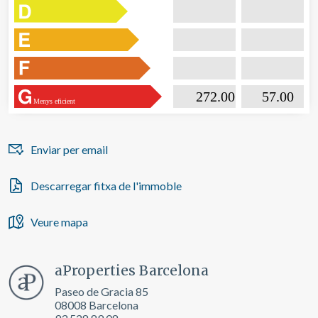

                           272.00                  

                              57.00       
Menys eficient
Enviar per email
Descarregar fitxa de l'immoble
Veure mapa
aProperties Barcelona
Paseo de Gracia 85
08008 Barcelona