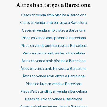
amb sortida al balcó—, així com un tercer dormitori
Altres habitatges a Barcelona
individual i un segon bany complet. Disposa de dues
terrasses privades que sumen aproximadament 80 m²,
incloent una espectacular terrassa principal a la coberta,
Cases en venda amb piscina a Barcelona
ideal per gaudir del clima mediterrani, organitzar reunions
Cases en venda amb terrassa a Barcelona
a l’aire lliure o crear un autèntic oasi urbà. Gràcies a la seva
orientació cap al mar, l’habitatge rep abundant llum
Cases en venda amb vistes a Barcelona
natural durant tot el dia, creant estances càlides i
Pisos en venda amb piscina a Barcelona
agradables. El pis va ser reformat fa tres anys, per la qual
cosa es troba en excel·lent estat i llest per entrar a viure.
Pisos en venda amb terrassa a Barcelona
Inclou també plaça d’aparcament, un valor afegit
especialment apreciat a la zona. Una oportunitat ideal
Pisos en venda amb vistes a Barcelona
tant per a qui busca un àtic amb gran espai exterior a
Àtics en venda amb piscina a Barcelona
Barcelona com per a inversors que valoren una propietat
singular en una ubicació consolidada. Algunes d'aquestes
Àtics en venda amb terrassa a Barcelona
imatges han estat moblades amb I.A. i poden no
Àtics en venda amb vistes a Barcelona
correspondre a la realitat.
Pisos de luxe en venda a Barcelona
Pisos d'alt standing en venda a Barcelona
Cases de luxe en venda a Barcelona
Cases d'alt standing en venda a Barcelona