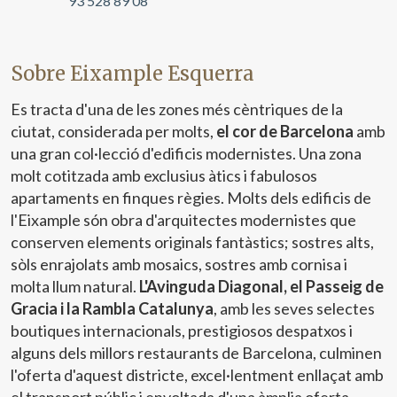
93 528 89 08
Sobre Eixample Esquerra
Es tracta d'una de les zones més cèntriques de la
ciutat, considerada per molts,
el cor de Barcelona
amb
una gran col·lecció d'edificis modernistes. Una zona
molt cotitzada amb exclusius àtics i fabulosos
apartaments en finques règies. Molts dels edificis de
l'Eixample són obra d'arquitectes modernistes que
conserven elements originals fantàstics; sostres alts,
sòls enrajolats amb mosaics, sostres amb cornisa i
molta llum natural.
L'Avinguda Diagonal, el Passeig de
Gracia i la Rambla Catalunya
, amb les seves selectes
boutiques internacionals, prestigiosos despatxos i
alguns dels millors restaurants de Barcelona, culminen
l'oferta d'aquest districte, excel·lentment enllaçat amb