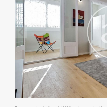
Modif
Tècniq
Aquest l
millorar
de les m
desitja,
compte 