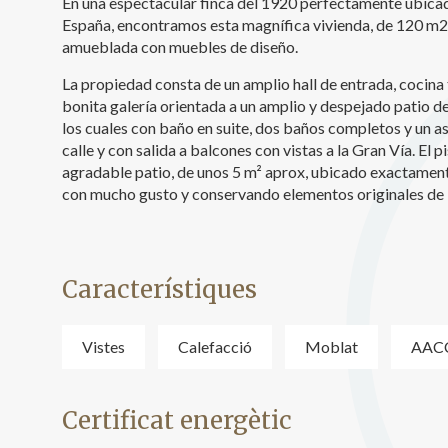
En una espectacular finca del 1920 perfectamente ubicada
Analít
España, encontramos esta magnífica vivienda, de 120 m2
amueblada con muebles de diseño.
Permete
La info
de l'act
La propiedad consta de un amplio hall de entrada, cocina
introdui
bonita galería orientada a un amplio y despejado patio d
Permeten
los cuales con baño en suite, dos baños completos y un as
nostres
calle y con salida a balcones con vistas a la Gran Vía. El 
agradable patio, de unos 5 m² aprox, ubicado exactamente
Marketi
con mucho gusto y conservando elementos originales de 
Aqueste
preferèn
dels se
navegaci
l'usuari.
Característiques
Vistes
Calefacció
Moblat
AAC
Certificat energètic