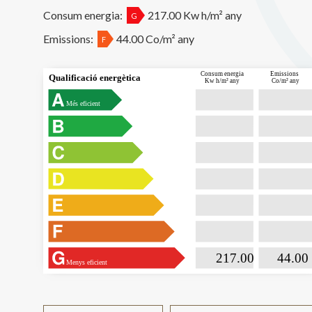
Consum energia:
217.00 Kw h/m² any
G
Emissions:
44.00 Co/m² any
F
 Consum energia
Emissions
Qualificació energètica
Kw h/m² any
Co/m² any
Més eficient

                           217.00                

                              44.00  
Menys eficient