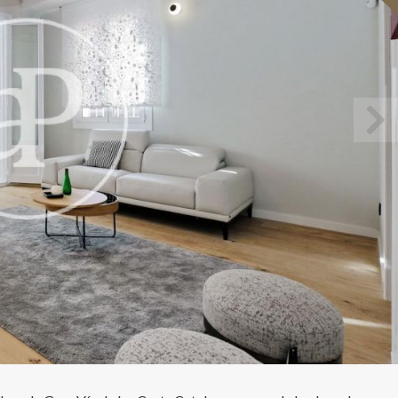
icar cookies
ues i funcionals
Sempre ac
loc web utilitza cookies pròpies per recopilar informació amb la finalitat
 els nostres serveis. Si continua navegant, suposa l'acceptació de la ins
ateixes. L'usuari té la possibilitat de configurar el navegador podent, si
 impedir que siguin instal·lades al disc dur, encara que haurà de tenir e
que aquesta acció podrà ocasionar dificultats de navegació de la pàgi