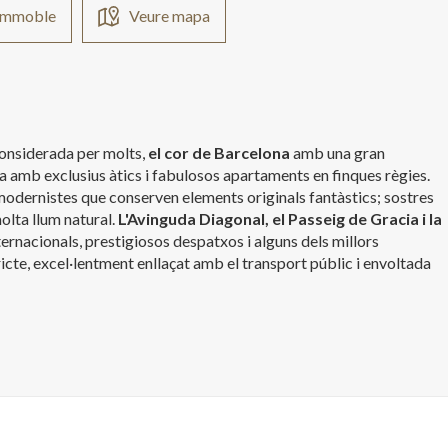
'immoble
Veure mapa
 considerada per molts,
el cor de Barcelona
amb una gran
a amb exclusius àtics i fabulosos apartaments en finques règies.
 modernistes que conserven elements originals fantàstics; sostres
olta llum natural.
L'Avinguda Diagonal, el Passeig de Gracia i la
ternacionals, prestigiosos despatxos i alguns dels millors
icte, excel·lentment enllaçat amb el transport públic i envoltada