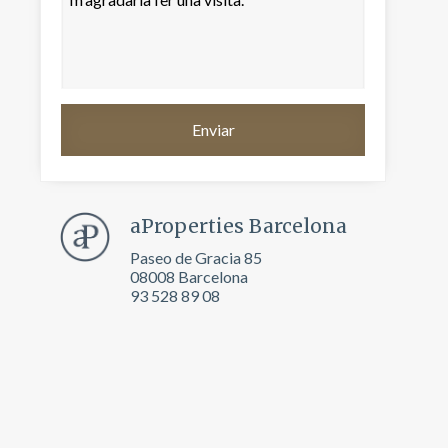
aProperties Barcelona
Paseo de Gracia 85
08008 Barcelona
93 528 89 08
tivades
 de
tal·lació
 així ho
n
na web.