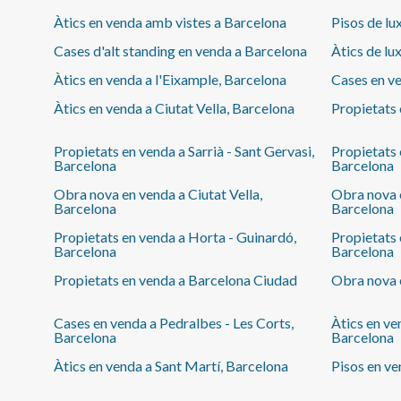
mentre que la resta d’estances ofereixen versatilitat
per a famílies, professionals o persones que
Àtics en venda amb vistes a Barcelona
Pisos de lu
necessitin espai addicional per teletreballar. Viure en
Cases d'alt standing en venda a Barcelona
Àtics de lu
aquesta zona significa gaudir d’un dels entorns més
dinàmics de Barcelona, amb comerços, restauració,
Àtics en venda a l'Eixample, Barcelona
Cases en ve
transport públic i àmplies zones verdes a pocs
Àtics en venda a Ciutat Vella, Barcelona
Propietats
passos. La proximitat a la Plaça Espanya i al Parc Joan
Miró aporta comoditat, qualitat de vida i una
connexió ràpida amb qualsevol punt de la ciutat. La
Propietats en venda a Sarrià - Sant Gervasi,
Propietats 
propietat incorpora domòtica, calefacció, aire
Barcelona
Barcelona
condicionat per conductes i fusteria d’alumini amb
Obra nova en venda a Ciutat Vella,
Obra nova e
doble vidre a la majoria de les estances. Un habitatge
Barcelona
Barcelona
pensat per a qui valora el caràcter de l’arquitectura
barcelonina sense renunciar al confort actual. Per
Propietats en venda a Horta - Guinardó,
Propietats 
Barcelona
Barcelona
conèixer-ne el preu i descobrir-ne tot el potencial,
contacta amb aProperties Real Estate, especialistes
Propietats en venda a Barcelona Ciudad
Obra nova 
en habitatges exclusius a Barcelona, Madrid,
València i les Illes Balears.
Cases en venda a Pedralbes - Les Corts,
Àtics en ve
Barcelona
Barcelona
Àtics en venda a Sant Martí, Barcelona
Pisos en ve