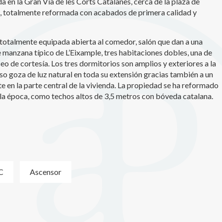
 en la Gran Vía de les Corts Catalanes, cerca de la plaza de
iques i personalització
, totalmente reformada con acabados de primera calidad y
n fer el seguiment i l'anàlisi del comportament dels usuaris d'aquest ll
rmació recollida mitjançant aquest tipus de cookies s'utilitza en el mes
ivitat del web per a l'elaboració de perfils de navegació dels usuaris per
 totalmente equipada abierta al comedor, salón que dan a una
r millores en funció de l'anàlisi de les dades d'ús que fan els usuaris del
e manzana típico de L’Eixample, tres habitaciones dobles, una de
 desar la informació de preferència de l'usuari per millorar la qualitat
eo de cortesía. Los tres dormitorios son amplios y exteriores a la
 serveis i oferir una millor experiència a través de productes recomanat
piso goza de luz natural en toda su extensión gracias también a un
 en la parte central de la vivienda. La propiedad se ha reformado
ng i publicitat
la época, como techos altos de 3,5 metros con bóveda catalana.
s cookies són utilitzades per emmagatzemar informació sobre les
cies i les eleccions personals de l'usuari a través de l'observació cont
us hàbits de navegació. Gràcies a elles, podem conèixer els hàbits de
ó al lloc web i mostrar publicitat relacionada amb el perfil de navegac
Guardar configuració
Acceptar totes
C
Ascensor