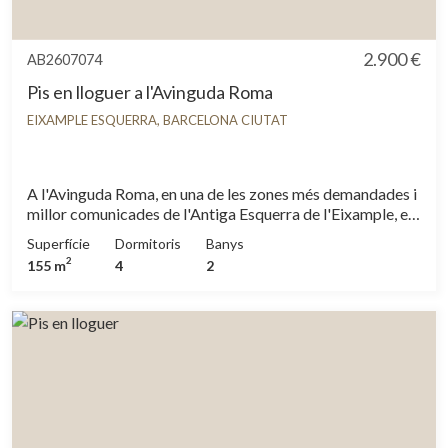
2.900 €
AB2607074
Pis en lloguer a l'Avinguda Roma
EIXAMPLE ESQUERRA, BARCELONA CIUTAT
A l'Avinguda Roma, en una de les zones més demandades i
millor comunicades de l'Antiga Esquerra de l'Eixample, es
troba aquest ampli pis en lloguer de quatre habitacions,
Superfície
Dormitoris
Banys
ideal per a aquells qui busquen amplitud, comoditat i una
2
155 m
4
2
excel·lent qualitat de vida al centre de Barcelona.
L'habitatge gaudeix de vistes completament
desconnectades, una distribució pensada per a aprofitar
al màxim cada espai. És una opció especialment atractiva
per a famílies. Des de l'ampli rebedor es diferencien
clarament la zona de dia i la zona de nit. El saló
independent i el menjador reben abundant llum natural. La
cuina, independent i de generoses dimensions, incorpora
una pràctica zona de safareig. La zona de descans ofereix