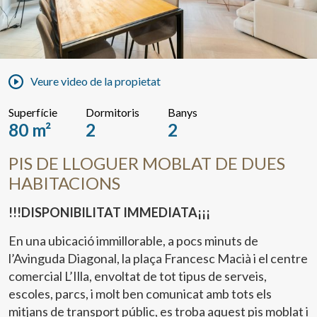
Veure video de la propietat
Superfície
Dormitoris
Banys
80 m²
2
2
PIS DE LLOGUER MOBLAT DE DUES
HABITACIONS
!!!DISPONIBILITAT IMMEDIATA¡¡¡
En una ubicació immillorable, a pocs minuts de
l’Avinguda Diagonal, la plaça Francesc Macià i el centre
comercial L’Illa, envoltat de tot tipus de serveis,
escoles, parcs, i molt ben comunicat amb tots els
mitjans de transport públic, es troba aquest pis moblat i