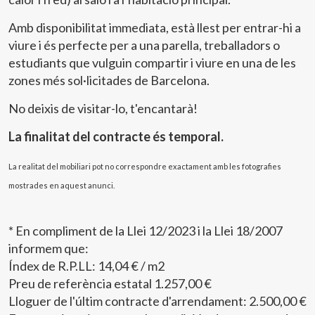
Amb disponibilitat immediata, està llest per entrar-hi a
viure i és perfecte per a una parella, treballadors o
estudiants que vulguin compartir i viure en una de les
zones més sol·licitades de Barcelona.
No deixis de visitar-lo, t'encantarà!
La finalitat del contracte és temporal.
Modificar cookies
La realitat del mobiliari pot no correspondre exactament amb les fotografies
Tècniques i funcionals
Sempre activades
mostrades en aquest anunci.
Aquest lloc web utilitza cookies pròpies per recopilar
informació amb la finalitat de millorar els nostres serveis.
* En compliment de la Llei 12/2023 i la Llei 18/2007
Si continua navegant, suposa l'acceptació de la instal·lació
de les mateixes. L'usuari té la possibilitat de configurar el
informem que:
navegador podent, si així ho desitja, impedir que siguin
instal·lades al disc dur, encara que haurà de tenir en
Índex de R.P.LL: 14,04 € / m2
compte que aquesta acció podrà ocasionar dificultats de
Preu de referència estatal 1.257,00 €
navegació de la pàgina web.
Lloguer de l'últim contracte d'arrendament: 2.500,00 €