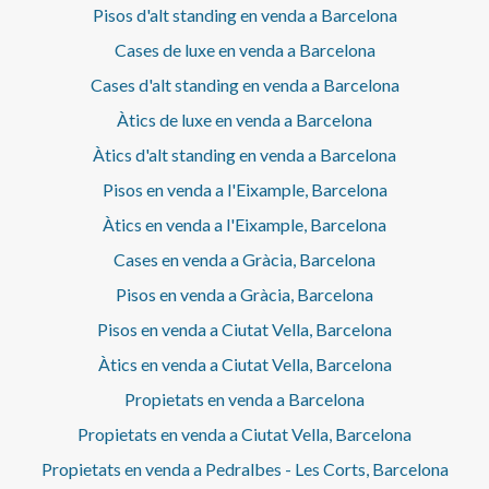
informatiu estatal de referència dels preus de lloguer.No
Pisos d'alt standing en venda a Barcelona
consta cap contracte d'arrendament d'habitatge en els
Cases de luxe en venda a Barcelona
darrers 5 anys.Aquest propietari ostenta la condició de
gran tenidor.
Cases d'alt standing en venda a Barcelona
Àtics de luxe en venda a Barcelona
Àtics d'alt standing en venda a Barcelona
Pisos en venda a l'Eixample, Barcelona
Àtics en venda a l'Eixample, Barcelona
Cases en venda a Gràcia, Barcelona
Pisos en venda a Gràcia, Barcelona
Pisos en venda a Ciutat Vella, Barcelona
Àtics en venda a Ciutat Vella, Barcelona
Propietats en venda a Barcelona
Propietats en venda a Ciutat Vella, Barcelona
Propietats en venda a Pedralbes - Les Corts, Barcelona