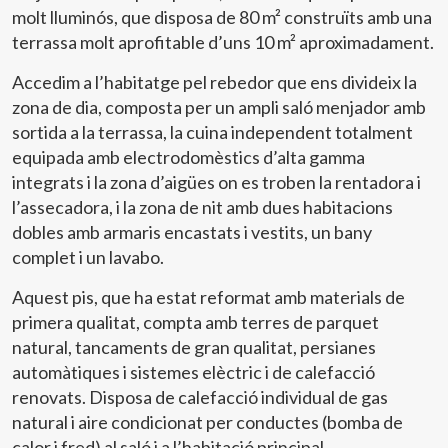
molt lluminós, que disposa de 80 m² construïts amb una
terrassa molt aprofitable d’uns 10 m² aproximadament.
Accedim a l’habitatge pel rebedor que ens divideix la
zona de dia, composta per un ampli saló menjador amb
sortida a la terrassa, la cuina independent totalment
equipada amb electrodomèstics d’alta gamma
integrats i la zona d’aigües on es troben la rentadora i
l’assecadora, i la zona de nit amb dues habitacions
dobles amb armaris encastats i vestits, un bany
complet i un lavabo.
Aquest pis, que ha estat reformat amb materials de
primera qualitat, compta amb terres de parquet
natural, tancaments de gran qualitat, persianes
automàtiques i sistemes elèctric i de calefacció
renovats. Disposa de calefacció individual de gas
natural i aire condicionat per conductes (bomba de
calor i fred) al saló i a l’habitació principal.