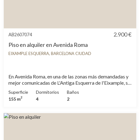
2.900 €
AB2607074
Piso en alquiler en Avenida Roma
EIXAMPLE ESQUERRA, BARCELONA CIUDAD
En Avenida Roma, en una de las zonas más demandadas y
mejor comunicadas de L'Antiga Esquerra de l'Eixample, se
encuentra este amplio piso en alquiler de cuatro
Superficie
Dormitorios
Baños
habitaciones, ideal para quienes buscan amplitud,
2
155 m
4
2
comodidad y una excelente calidad de vida en el centro de
Barcelona. La vivienda disfruta de vistas completamente
despejadas, una distribución pensada para aprovechar al
máximo cada espacio. Es una opción especialmente
atractiva para familias. Desde el amplio recibidor se
diferencian claramente la zona de día y la zona de noche.
El salón independiente y el comedor reciben abundante