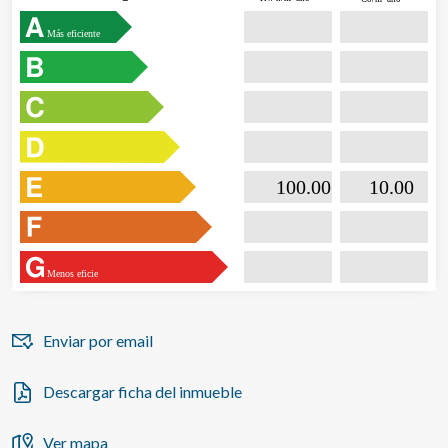
Más eficiente

                           100.00                  

                              10.00       
Menos eficie
Enviar por email
Descargar ficha del inmueble
Ver mapa