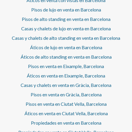
Áticos en venta con vistas en Barcelona
en una de las ubicaciones más deseadas de la ciudad.* En
cumplimiento de la Ley 12/2023 y la Ley 18/2007
Pisos de lujo en venta en Barcelona
informamos que:Índice de R.P.LL: 24,00 € / m2 Respecto a
la presente propiedad no existe certificado informativo
Pisos de alto standing en venta en Barcelona
estatal de referencia de precios de alquiler.No consta
Casas y chalets de lujo en venta en Barcelona
contrato de arrendamiento de vivienda en los últimos 5
años.Este propietario ostenta la condición de gran
Casas y chalets de alto standing en venta en Barcelona
tenedor.
Áticos de lujo en venta en Barcelona
Áticos de alto standing en venta en Barcelona
Pisos en venta en Eixample, Barcelona
Áticos en venta en Eixample, Barcelona
Casas y chalets en venta en Gràcia, Barcelona
Pisos en venta en Gràcia, Barcelona
Pisos en venta en Ciutat Vella, Barcelona
Áticos en venta en Ciutat Vella, Barcelona
Propiedades en venta en Barcelona