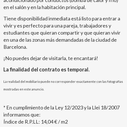
en el salón y en la habitación principal.
Tiene disponibilidad inmediata está listo para entrar a
vivir y es perfecto para una pareja, trabajadores y
estudiantes que quieran compartir y que quieran vivir
en una de las zonas más demandadas de la ciudad de
Barcelona.
Modificar cookies
¡No puedes dejar de visitarla, te encantará!
La finalidad del contrato es temporal.
Técnicas y funcionales
Siempre activas
La realidad del mobiliario puede no corresponder exactamente con las fotografías
Este sitio web utiliza Cookies propias para recopilar
información con la finalidad de mejorar nuestros servicios.
mostradas en este anuncio.
Si continua navegando, supone la aceptación de la
instalación de las mismas. El usuario tiene la posibilidad
de configurar su navegador pudiendo, si así lo desea,
* En cumplimiento de la Ley 12/2023 y la Llei 18/2007
impedir que sean instaladas en su disco duro, aunque
deberá tener en cuenta que dicha acción podrá ocasionar
informamos que:
dificultades de navegación de la página web.
Índice de R.P.LL: 14,04 € / m2