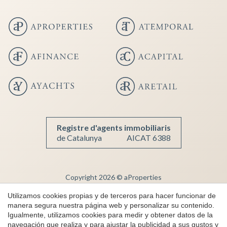
Guardar configuración
Aceptar todas
Registre d'agents immobiliaris
de Catalunya
AICAT 6388
Copyright 2026 © aProperties
Inmobiliaria de lujo
Utilizamos cookies propias y de terceros para hacer funcionar de
manera segura nuestra página web y personalizar su contenido.
AICAT 6388
Igualmente, utilizamos cookies para medir y obtener datos de la
Aviso Legal
navegación que realiza y para ajustar la publicidad a sus gustos y