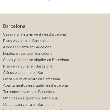
baño completo, ofreciendo múltiples posibilidades
según las necesidades de cada familia. La vivienda se
presenta en excelente estado de conservación, con
materiales cuidadosamente seleccionados, acabados de
alta calidad y una distribución muy funcional, pensada
Barcelona
para ofrecer el máximo confort en el día a día. Forma
parte de una cuidada comunidad de pocos vecinos, con
Casas y chalets en venta en Barcelona
una agradable zona ajardinada y piscina comunitaria con
Pisos en venta en Barcelona
acceso directo desde la vivienda, en un entorno tranquilo
y muy privado. Además, cuenta con 3 plazas de parking
Áticos en venta en Barcelona
con capacidad para 4 coches y amplio trastero. Una
Dúplex en venta en Barcelona
propiedad que combina amplitud, luminosidad,
Casas y chalets en alquiler en Barcelona
excelentes calidades, espacios exteriores y una ubicación
excepcional. Una oportunidad para disfrutar de una
Pisos en alquiler en Barcelona
vivienda exclusiva en uno de los entornos residenciales
Áticos en alquiler en Barcelona
más valorados de Sant Cugat del Vallès. Si se imagina
Obra nueva en venta en Barcelona
viviendo en esta propiedad, no dude en ponerse en
contacto con nosotros. Estaremos encantados de
Apartamentos en alquiler en Barcelona
ampliar toda la información y acompañarle en todo lo
Terrenos en venta en Barcelona
que necesite.
Oficinas en alquiler en Barcelona
Oficinas en venta en Barcelona