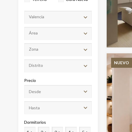
Valencia
Área
Zona
NUEVO
Distrito
Modif
Precio
Técnic
Este sit
mejorar
instala
pudiend
deberá 
Dormitorios
de la p