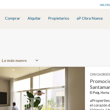
VALOR
Comprar
Alquilar
Propietarios
aP Obra Nueva
ONV260800
Promoció
Santamar
El Puig, Hort
aProperties
el corazón d
Valencia. Un proyecto residencial de diseño contemporáneo que