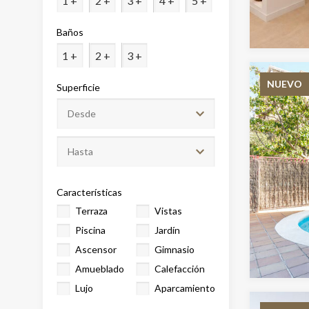
1 +
2 +
3 +
4 +
5 +
Analít
Baños
Permite
1 +
2 +
3 +
sitio we
medició
los usua
NUEVO
Superficie
que hac
del usu
experie
Market
Estas c
eleccio
Características
hábitos
en el si
Terraza
Vistas
usuario
Piscina
Jardín
Ascensor
Gimnasio
Amueblado
Calefacción
Lujo
Aparcamiento