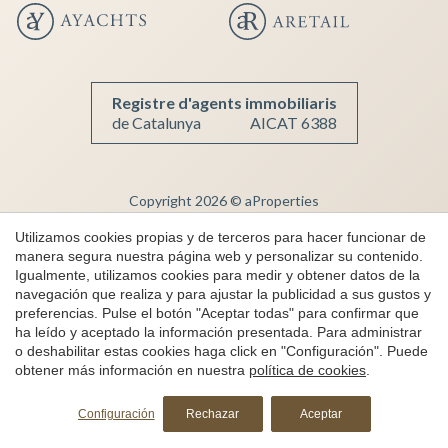
Registre d'agents immobiliaris
de Catalunya
AICAT 6388
Copyright 2026 © aProperties
Inmobiliaria de lujo
Utilizamos cookies propias y de terceros para hacer funcionar de
manera segura nuestra página web y personalizar su contenido.
AICAT 6388
Igualmente, utilizamos cookies para medir y obtener datos de la
Aviso Legal
navegación que realiza y para ajustar la publicidad a sus gustos y
preferencias. Pulse el botón "Aceptar todas" para confirmar que
Política de Privacidad
ha leído y aceptado la información presentada. Para administrar
Política de cookies
o deshabilitar estas cookies haga click en "Configuración". Puede
obtener más información en nuestra
política de cookies
.
Canal de denuncias
by
iEstrategic
Configuración
Rechazar
Aceptar