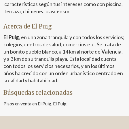
características según tus intereses como con piscina,
realizar mejoras adicionales. Además, se entrega
totalmente amueblado y equipado, lo que permite
terraza, chimenea o ascensor.
instalarse cómodamente desde el primer momento.
Características destacadas: Diseño abierto y luminoso:
Acerca de El Puig
la distribución fluida entre las estancias genera un
ambiente moderno, acogedor y lleno de luz natural,
El Puig
, en una zona tranquila y con todos los servicios;
aportando amplitud y calidez en todo el hogar. Terraza
colegios, centros de salud, comercios etc. Se trata de
interior privada: un espacio íntimo perfecto para
disfrutar al aire libre, relajarse o compartir momentos
un bonito pueblo blanco, a 14 km al norte de
Valencia
,
con familia y amigos. Armarios empotrados: solución
y a 3 km de su tranquila playa. Esta localidad cuenta
práctica que optimiza el almacenamiento y mantiene
con todos los servicios necesarios, y en los últimos
todo en orden. Climatización por conductos: aire
años ha crecido con un orden urbanístico centrado en
acondicionado en toda la vivienda para garantizar
confort en cualquier época del año. Adaptada para
la calidad y habitabilidad.
personas con movilidad reducida, lo que garantiza
accesibilidad y comodidad para todos los residentes..
Búsquedas relacionadas
Esta propiedad es ideal tanto para quienes buscan su
primera vivienda —ya sean solteros o parejas— como
Pisos en venta en El Puig, El Puig
para inversores que deseen una oportunidad rentable,
gracias a su excelente ubicación y estado impecable. Un
hogar moderno, funcional y con estilo, pensado para
disfrutar desde el primer día. No pierdas la oportunidad