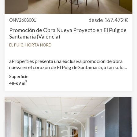
desde
167.472 €
ONV2608001
Promoción de Obra Nueva Proyecto en El Puig de
Santamaria (Valencia)
EL PUIG, HORTA NORD
aProperties presenta una exclusiva promoción de obra
nueva en el corazón de El Puig de Santamaría, a tan solo
15 minutos de Valencia. Un proyecto residencial de
Superficie
diseño contemporáneo que combina arquitectura,
2
48-69 m
eficiencia y calidad de vida en una de las localidades con
mayor proyección del área metropolitana de Valencia. La
promoción está compuesta por 10 viviendas
cuidadosamente diseñadas, concebidas para responder a
las nuevas formas de vivir. Espacios funcionales,
luminosos y eficientes, donde cada metro cuadrado ha
sido optimizado para ofrecer el máximo confort. La
promoción ofrece: 6 apartamentos de 1 dormitorio,
ideales como primera vivienda o inversión. 4