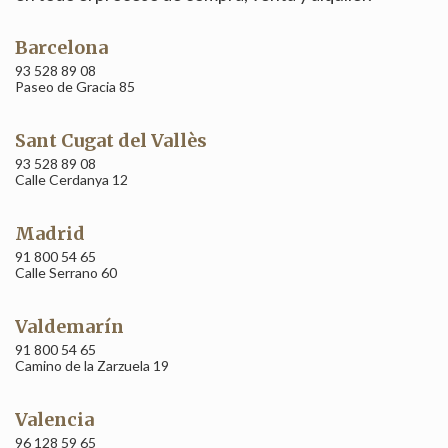
Barcelona
93 528 89 08
Paseo de Gracia 85
Sant Cugat del Vallès
93 528 89 08
Calle Cerdanya 12
Madrid
91 800 54 65
Calle Serrano 60
Modificar cookies
Valdemarín
91 800 54 65
Camino de la Zarzuela 19
Técnicas y funcionales
Siempre activas
Valencia
Este sitio web utiliza Cookies propias para recopilar
información con la finalidad de mejorar nuestros servicios.
96 128 59 65