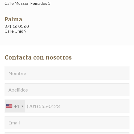
Si continua navegando, supone la aceptación de la
Calle Mossen Femades 3
instalación de las mismas. El usuario tiene la posibilidad
de configurar su navegador pudiendo, si así lo desea,
impedir que sean instaladas en su disco duro, aunque
Palma
deberá tener en cuenta que dicha acción podrá ocasionar
dificultades de navegación de la página web.
871 16 01 60
Calle Unió 9
Analíticas y personalización
Permiten realizar el seguimiento y análisis del
comportamiento de los usuarios de este sitio web. La
Contacta con nosotros
información recogida mediante este tipo de cookies se
utiliza en la medición de la actividad de la web para la
elaboración de perfiles de navegación de los usuarios con
el fin de introducir mejoras en función del análisis de los
datos de uso que hacen los usuarios del servicio. Permiten
guardar la información de preferencia del usuario para
mejorar la calidad de nuestros servicios y para ofrecer una
mejor experiencia a través de productos recomendados.
+1
Marketing y publicidad
Estas cookies son utilizadas para almacenar información
sobre las preferencias y elecciones personales del usuario
a través de la observación continuada de sus hábitos de
navegación. Gracias a ellas, podemos conocer los hábitos