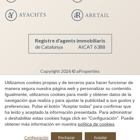
Registre d'agents immobiliaris
de Catalunya
AICAT 6388
Guardar configuración
Aceptar todas
Copyright 2026 © aProperties
Inmobiliaria de lujo
Utilizamos cookies propias y de terceros para hacer funcionar de
manera segura nuestra página web y personalizar su contenido.
AICAT 6388
Igualmente, utilizamos cookies para medir y obtener datos de la
Aviso Legal
navegación que realiza y para ajustar la publicidad a sus gustos y
preferencias. Pulse el botón "Aceptar todas" para confirmar que
Política de Privacidad
ha leído y aceptado la información presentada. Para administrar
Política de cookies
o deshabilitar estas cookies haga click en "Configuración". Puede
obtener más información en nuestra
política de cookies
.
Canal de denuncias
by
iEstrategic
Configuración
Rechazar
Aceptar