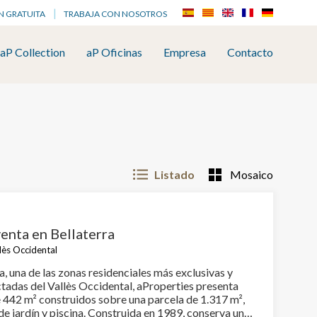
N GRATUITA
TRABAJA CON NOSOTROS
aP Collection
aP Oficinas
Empresa
Contacto
Listado
Mosaico
enta en Bellaterra
llès Occidental
a, una de las zonas residenciales más exclusivas y
tadas del Vallès Occidental, aProperties presenta
e 442 m² construidos sobre una parcela de 1.317 m²,
e jardín y piscina. Construida en 1989, conserva un