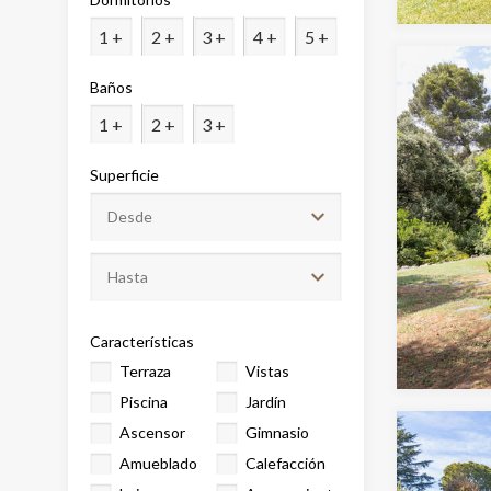
Analít
1 +
2 +
3 +
4 +
5 +
Permite
Baños
sitio we
medició
1 +
2 +
3 +
los usua
que hac
del usu
Superficie
experie
Market
Estas c
eleccio
hábitos
en el si
Características
usuario
Terraza
Vistas
Piscina
Jardín
Ascensor
Gimnasio
Amueblado
Calefacción