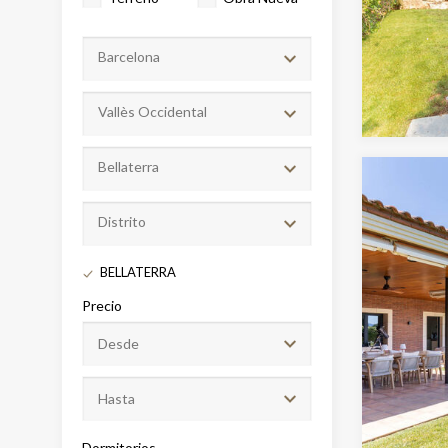
Barcelona
Vallès Occidental
Bellaterra
Distrito
Modif
BELLATERRA
Precio
Técnic
Este sit
mejorar
instala
pudiend
deberá 
de la p
Dormitorios