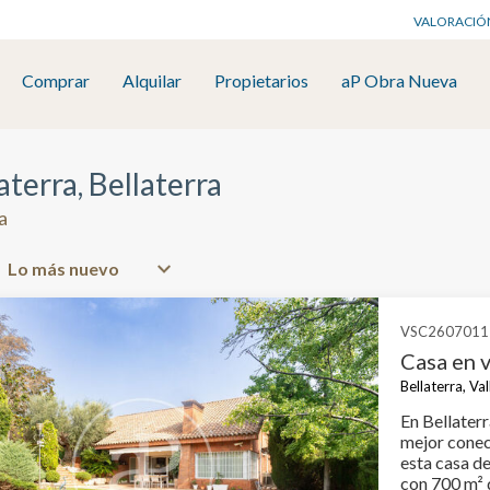
VALORACIÓ
Comprar
Alquilar
Propietarios
aP Obra Nueva
aterra, Bellaterra
a
VSC2607011
Casa en v
Bellaterra, Va
En Bellaterr
mejor conec
esta casa d
con 700 m² d