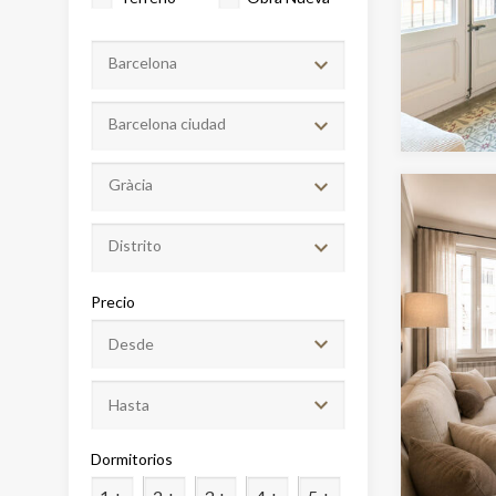
Barcelona
Barcelona ciudad
Gràcia
Distrito
Modif
Precio
Técnic
Este sit
mejorar
instala
pudiend
deberá 
Dormitorios
de la p