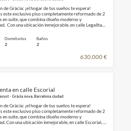
 vida sin alejarse del centro. Su proximidad a la
n de Gràcia: ¡el hogar de tus sueños te espera!
llserola y al Park Güell permite disfrutar de espacios
 este exclusivo piso completamente reformado de 2
ambiente relajado, en un barrio con carácter local,
s en suite, que combina diseño moderno y
cado y con todos los servicios.
calle Legalitat,
os de la Plaça Joanic y del
stra Sra del Remei, rodeada de servicios y comercios,
Dormitorios
Baños
 este bonito piso, de 115m2 construidos en una
2
2
real, de un edificio de 1.960 con ascensor entre
630.000 €
 La cocina de alta gama equipada con
sticos Bosch/Siemens, ofreciendo una gran
macenaje. Zona de aguas. Los 2 baños con
microcemento y acabados elegantes que te
 La climatización en toda la vivienda es ecológica con
ía de aerotermia, ofreciendo comodidad y eficiencia
enta en calle Escorial
n un solo sistema, así como la climatización de frío y
ssot - Gràcia nova, Barcelona ciudad
reforma del piso. Entrega 4to Trimestre 2026 Vive la
n de Gràcia: ¡el hogar de tus sueños te espera!
a con todo el confort que mereces. ¿Te imaginas
 este exclusivo piso completamente reformado de 2
uí?
s en suite, que combina diseño moderno y
le Escorial, a
s de la Plaça y el Mercado de Lesseps, rodeada de