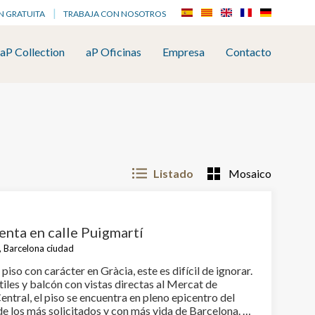
N GRATUITA
TRABAJA CON NOSOTROS
aP Collection
aP Oficinas
Empresa
Contacto
Listado
Mosaico
enta en calle Puigmartí
a, Barcelona ciudad
 piso con carácter en Gràcia, este es difícil de ignorar.
iles y balcón con vistas directas al Mercat de
entral, el piso se encuentra en pleno epicentro del
de los más solicitados y con más vida de Barcelona. El