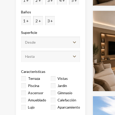
1 +
2 +
3 +
4 +
5 +
Analít
Baños
Permite
1 +
2 +
3 +
sitio we
medició
los usua
Superficie
que hac
del usu
experie
Market
Estas c
eleccio
Características
hábitos
en el si
Terraza
Vistas
usuario
Piscina
Jardín
Ascensor
Gimnasio
Amueblado
Calefacción
Lujo
Aparcamiento