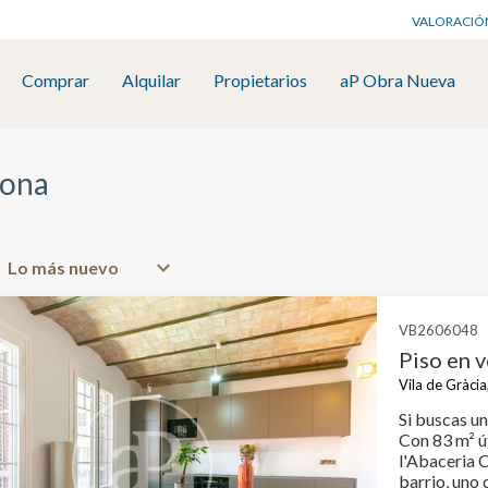
VALORACIÓ
Comprar
Alquilar
Propietarios
aP Obra Nueva
lona
VB2606048
Piso en v
Vila de Gràci
Si buscas un
Con 83 m² út
l'Abaceria C
barrio, uno 