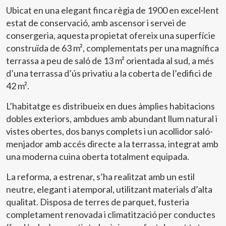
Ubicat en una elegant finca règia de 1900 en excel·lent
estat de conservació, amb ascensor i servei de
consergeria, aquesta propietat ofereix una superfície
construïda de 63 m², complementats per una magnífica
terrassa a peu de saló de 13 m² orientada al sud, a més
d’una terrassa d’ús privatiu a la coberta de l’edifici de
42 m².
L’habitatge es distribueix en dues àmplies habitacions
dobles exteriors, ambdues amb abundant llum natural i
vistes obertes, dos banys complets i un acollidor saló-
menjador amb accés directe a la terrassa, integrat amb
una moderna cuina oberta totalment equipada.
La reforma, a estrenar, s’ha realitzat amb un estil
neutre, elegant i atemporal, utilitzant materials d’alta
qualitat. Disposa de terres de parquet, fusteria
completament renovada i climatització per conductes