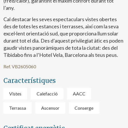
(fred/calor), garantint el màxim confort durant tot
l’any.
Cal destacar les seves espectaculars vistes obertes
des de totes les estances i terrasses, així com la seva
excel·lent orientació sud, que proporciona llum solar
durant tot el dia. Des d’aquest privilegiat àtic es poden
gaudir vistes panoràmiques de tota la ciutat: des del
Modificar cookies
Tibidabo fins a l’Hotel Vela, Barcelona als teus peus.
Tècniques i funcionals
Sempre activades
Ref. VB2605060
Aquest lloc web utilitza cookies pròpies per recopilar
Característiques
informació amb la finalitat de millorar els nostres serveis.
Si continua navegant, suposa l'acceptació de la instal·lació
de les mateixes. L'usuari té la possibilitat de configurar el
navegador podent, si així ho desitja, impedir que siguin
Vistes
Calefacció
AACC
instal·lades al disc dur, encara que haurà de tenir en
compte que aquesta acció podrà ocasionar dificultats de
navegació de la pàgina web.
Terrassa
Ascensor
Conserge
Analítiques i personalització