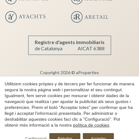
Registre d'agents immobiliaris
de Catalunya
AICAT 6388
Copyright 2026 © aProperties
Immobiliària de Luxe
Utilitzem cookies pròpies y de tercers per fer funcionar de manera
segura la nostra pàgina web i personalitzar el seu contingut.
AICAT 6388
Igualment, fem servir cookies per mesurar i obtenir dades de la
Nota Legal
navegació que realitza i per ajustar la publicitat als seus gustos i
preferències. Premi el botó "Acceptar totes" per confirmar que ha
Privacitat
llegit i acceptat l'informació presentada. Per administrar o
Política de cookies
deshabilitar aquestes cookies faci clic a "Configuració". Pot
obtenir més informació a la nostra
política de cookies
.
Canal de denúncies
Sol·licita més informació
by
iEstrategic
Configuració
Rebutjar
Acceptar