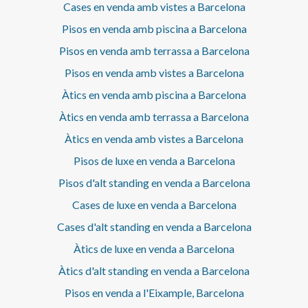
KENDO LIGHT Il·luminació LED directa i perimetral a tot
Cases en venda amb vistes a Barcelona
l’habitatge Portes de fusta a mida amb motllures (2,70 m
Pisos en venda amb piscina a Barcelona
d’alçada) Aire condicionat per conductes amb 6 zones
independents Calefacció individual de gas Radiadors de
Pisos en venda amb terrassa a Barcelona
disseny Hudson Reed Porcellànics de gran format de
Living Ceramics i Mirage a la cuina i als banys Aixetes
Pisos en venda amb vistes a Barcelona
Rovira als banys i Grohe a la cuina Mobles fets a mida,
Àtics en venda amb piscina a Barcelona
amb peces seleccionades de Kristensen & Kristensen,
Eichholtz i Vical Una propietat única que combina
Àtics en venda amb terrassa a Barcelona
arquitectura clàssica, ubicació icònica i interiorisme
Àtics en venda amb vistes a Barcelona
contemporani del màxim nivell, ideal per a qui busca
exclusivitat en una de les adreces més prestigioses de
Pisos de luxe en venda a Barcelona
Barcelona. Contacti per a més informació o per
concertar una visita privada.
Pisos d'alt standing en venda a Barcelona
Cases de luxe en venda a Barcelona
Cases d'alt standing en venda a Barcelona
Àtics de luxe en venda a Barcelona
Àtics d'alt standing en venda a Barcelona
Pisos en venda a l'Eixample, Barcelona