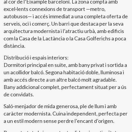
al cor de l’Eixample barceloní. La zona compta amb
excel·lents connexions de transport —metro,
autobusos— i accés immediat a una completa oferta de
serveis, oci i comerç. Un barri que destaca per la seva
arquitectura modernista i l’atractiu urbà, amb edificis
com la Casa de la Lactància o la Casa Golferichs a poca
distància.
Distribució i espais interiors:
Dormitori principal en suite, amb bany privat i sortida a
un acollidor balcó. Segona habitació doble, lluminosa i
amb accés directe a un altre balcó molt agradable.
Bany addicional complet, perfectament situat per a ús
de convidats.
Saló-menjador de mida generosa, ple de llum i amb
caràcter modernista. Cuina independent, perfecta per
a un estil modern sense perdre l’encant d’origen.