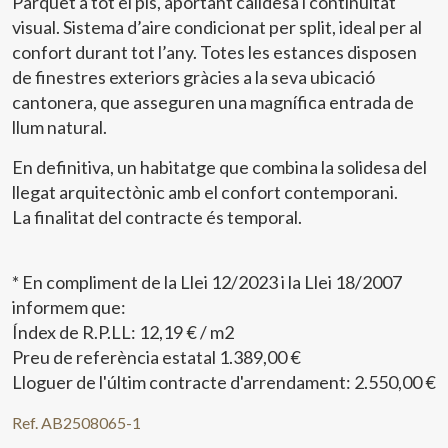
Parquet a tot el pis, aportant calidesa i continuïtat
visual. Sistema d’aire condicionat per split, ideal per al
confort durant tot l’any. Totes les estances disposen
de finestres exteriors gràcies a la seva ubicació
cantonera, que asseguren una magnífica entrada de
llum natural.
En definitiva, un habitatge que combina la solidesa del
llegat arquitectònic amb el confort contemporani.
Modificar cookies
La finalitat del contracte és temporal.
Tècniques i funcionals
Sempre activades
* En compliment de la Llei 12/2023 i la Llei 18/2007
Aquest lloc web utilitza cookies pròpies per recopilar
informem que:
informació amb la finalitat de millorar els nostres serveis.
Si continua navegant, suposa l'acceptació de la instal·lació
Índex de R.P.LL: 12,19 € / m2
de les mateixes. L'usuari té la possibilitat de configurar el
navegador podent, si així ho desitja, impedir que siguin
Preu de referència estatal 1.389,00 €
instal·lades al disc dur, encara que haurà de tenir en
Lloguer de l'últim contracte d'arrendament: 2.550,00 €
compte que aquesta acció podrà ocasionar dificultats de
navegació de la pàgina web.
Ref. AB2508065-1