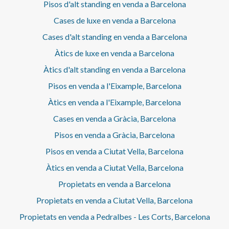
recentment reformada, àmplia i amb personalitat,
Pisos d'alt standing en venda a Barcelona
perfecta per a una família o per a aquells qui valoren
Cases de luxe en venda a Barcelona
l'arquitectura clàssica, els detalls originals i una
distribució còmoda en una de les zones més cèntriques de
Cases d'alt standing en venda a Barcelona
Barcelona. Descobreix aquest habitatge amb aProperties
Àtics de luxe en venda a Barcelona
Real Estate i contacta amb el nostre equip per a concertar
una visita.* En compliment de la Llei 12/2023 i la Llei
Àtics d'alt standing en venda a Barcelona
18/2007 informem que:Aquest immoble no disposa
d'índex R.P.LL. Respecte a la present propietat no existeix
Pisos en venda a l'Eixample, Barcelona
certificat informatiu estatal de referència dels preus de
Àtics en venda a l'Eixample, Barcelona
lloguer.No consta cap contracte d'arrendament
d'habitatge en els darrers 5 anys.Aquest propietari no
Cases en venda a Gràcia, Barcelona
ostenta la condició de gran tenidor.
Pisos en venda a Gràcia, Barcelona
Pisos en venda a Ciutat Vella, Barcelona
Àtics en venda a Ciutat Vella, Barcelona
Propietats en venda a Barcelona
Propietats en venda a Ciutat Vella, Barcelona
Propietats en venda a Pedralbes - Les Corts, Barcelona