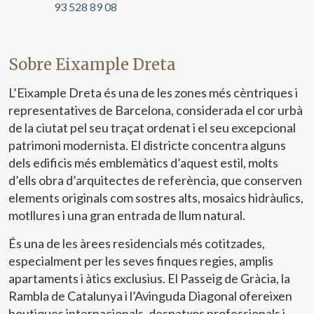
93 528 89 08
Sobre Eixample Dreta
L’Eixample Dreta és una de les zones més cèntriques i
representatives de Barcelona, considerada el cor urbà
de la ciutat pel seu traçat ordenat i el seu excepcional
patrimoni modernista. El districte concentra alguns
dels edificis més emblemàtics d’aquest estil, molts
d’ells obra d’arquitectes de referència, que conserven
elements originals com sostres alts, mosaics hidràulics,
motllures i una gran entrada de llum natural.
És una de les àrees residencials més cotitzades,
especialment per les seves finques regies, amplis
apartaments i àtics exclusius. El Passeig de Gràcia, la
Rambla de Catalunya i l’Avinguda Diagonal ofereixen
boutiques internacionals, despatxos professionals i