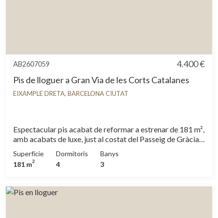
4.400 €
AB2607059
Pis de lloguer a Gran Via de les Corts Catalanes
EIXAMPLE DRETA, BARCELONA CIUTAT
Espectacular pis acabat de reformar a estrenar de 181 m²,
amb acabats de luxe, just al costat del Passeig de Gràcia,
una ubicació immillorable on trobem les botigues més
Superfície
Dormitoris
Banys
exclusives i restaurants de la ciutat. Aquesta zona està
2
181 m
4
3
perfectament comunicada amb el transport públic. El pis
disposa d'un gran saló-menjador molt lluminós que dóna a
un pati interior d'illa molt tranquil. La cuina, situada davant
del saló, està separada per una porta corredissa i està
completament equipada amb electrodomèstics d'alta
gamma. El pis consta de 4 habitacions dobles, 3 de les