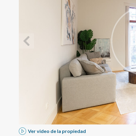
Modif
Técnic
Este sit
mejorar
instala
pudiend
deberá 
de la p
Ver video de la propiedad