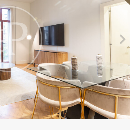
icar cookies
as y funcionales
Siempre 
io web utiliza Cookies propias para recopilar información con la finalida
 nuestros servicios. Si continua navegando, supone la aceptación de la
ción de las mismas. El usuario tiene la posibilidad de configurar su nav
o, si así lo desea, impedir que sean instaladas en su disco duro, aunq
tener en cuenta que dicha acción podrá ocasionar dificultades de nav
ágina web.