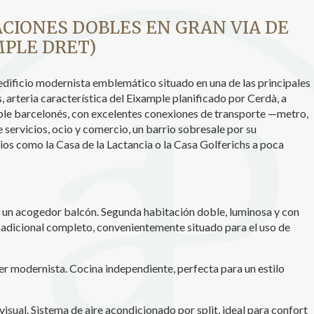
icas y personalización
ACIONES DOBLES EN GRAN VIA DE
MPLE DRET)
n realizar el seguimiento y análisis del comportamiento de los usuarios
b. La información recogida mediante este tipo de cookies se utiliza en l
n de la actividad de la web para la elaboración de perfiles de navegac
rios con el fin de introducir mejoras en función del análisis de los dato
 edificio modernista emblemático situado en una de las principales
en los usuarios del servicio. Permiten guardar la información de prefe
, arteria característica del Eixample planificado por Cerdà, a
ario para mejorar la calidad de nuestros servicios y para ofrecer una m
ple barcelonés, con excelentes conexiones de transporte —metro,
ncia a través de productos recomendados.
servicios, ocio y comercio, un barrio sobresale por su
ios como la Casa de la Lactancia o la Casa Golferichs a poca
ing y publicidad
ookies son utilizadas para almacenar información sobre las preferencia
nes personales del usuario a través de la observación continuada de s
 de navegación. Gracias a ellas, podemos conocer los hábitos de nave
tio web y mostrar publicidad relacionada con el perfil de navegación del
 a un acogedor balcón. Segunda habitación doble, luminosa y con
.
o adicional completo, convenientemente situado para el uso de
Guardar configuración
Aceptar todas
r modernista. Cocina independiente, perfecta para un estilo
isual. Sistema de aire acondicionado por split, ideal para confort