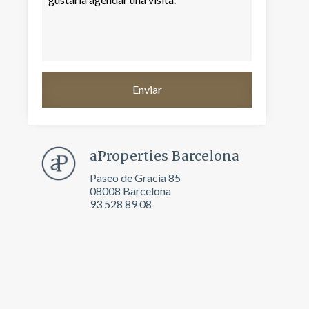
aProperties Barcelona
Paseo de Gracia 85
08008 Barcelona
93 528 89 08
activas
d de
egador
ue
egación