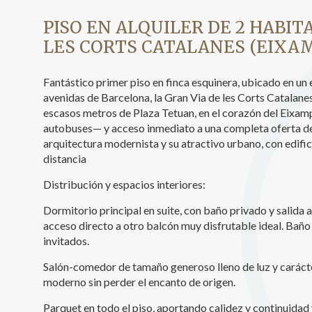
Analít
PISO EN ALQUILER DE 2 HABIT
LES CORTS CATALANES (EIXA
Permite
sitio we
medició
los usua
Fantástico primer piso en finca esquinera, ubicado en un
que hac
avenidas de Barcelona, la Gran Via de les Corts Catalanes
del usu
escasos metros de Plaza Tetuan, en el corazón del Eixam
experie
autobuses— y acceso inmediato a una completa oferta de 
arquitectura modernista y su atractivo urbano, con edific
Market
distancia
Estas c
eleccio
Distribución y espacios interiores:
hábitos
en el si
Dormitorio principal en suite, con baño privado y salida
usuario
acceso directo a otro balcón muy disfrutable ideal. Bañ
invitados.
Salón-comedor de tamaño generoso lleno de luz y carácte
moderno sin perder el encanto de origen.
Parquet en todo el piso, aportando calidez y continuidad v