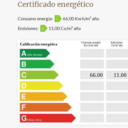
Certificado energético
Consumo energía:
66.00 Kw h/m² año
C
Emisiones:
11.00 Co/m² año
C
Consumo energía
Emisiones
Calificación energética
Kw h/m² año
Co/m² año
Más eficiente

                           66.00                 

                              11.00  
Menos eficie