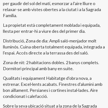
per gaudir del sol del matí, esmorzar a l'aire lliure o
relaxar-se amb vistes obertes a la ciutat i a la Sagrada
Família.
La propietat està completament moblada i equipada,
llesta per entrar-hi a viure des del primer dia.
Distribució, Zona de dia: Ampli saló-menjador molt
lluminós. Cuina oberta totalment equipada, integrada a
l'espai. Accés directe a la terrassa des del saló.
Zona de nit: 2 habitacions dobles. 2 banys complets.
Dormitori principal amb bany en suite.
Qualitats i equipament Habitatge d'obra nova, a
estrenar. Excel·lents acabats. Finestres d'alumini amb
bon aïllament. Persianes i cortines instal·lades. Aire
condicionat i calefacció.
Sobre la seva ubicació situat a la zona de la Sagrada