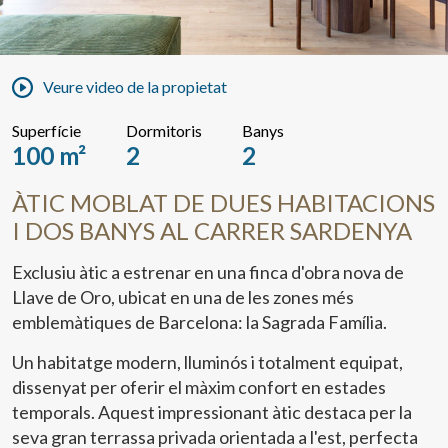
Veure video de la propietat
Superfície
Dormitoris
Banys
100 m²
2
2
ÀTIC MOBLAT DE DUES HABITACIONS
I DOS BANYS AL CARRER SARDENYA
Exclusiu àtic a estrenar en una finca d'obra nova de
Llave de Oro, ubicat en una de les zones més
emblemàtiques de Barcelona: la Sagrada Família.
Un habitatge modern, lluminós i totalment equipat,
dissenyat per oferir el màxim confort en estades
temporals. Aquest impressionant àtic destaca per la
seva gran terrassa privada orientada a l'est, perfecta