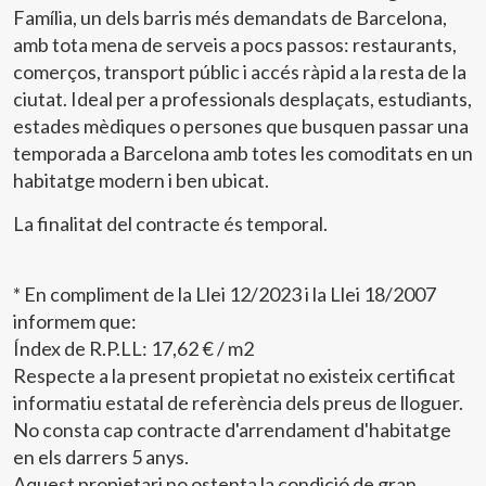
Família, un dels barris més demandats de Barcelona,
amb tota mena de serveis a pocs passos: restaurants,
comerços, transport públic i accés ràpid a la resta de la
ciutat. Ideal per a professionals desplaçats, estudiants,
estades mèdiques o persones que busquen passar una
temporada a Barcelona amb totes les comoditats en un
habitatge modern i ben ubicat.
La finalitat del contracte és temporal.
Modificar cookies
* En compliment de la Llei 12/2023 i la Llei 18/2007
Tècniques i funcionals
Sempre activades
informem que:
Aquest lloc web utilitza cookies pròpies per recopilar
Índex de R.P.LL: 17,62 € / m2
informació amb la finalitat de millorar els nostres serveis.
Respecte a la present propietat no existeix certificat
Si continua navegant, suposa l'acceptació de la instal·lació
de les mateixes. L'usuari té la possibilitat de configurar el
informatiu estatal de referència dels preus de lloguer.
navegador podent, si així ho desitja, impedir que siguin
instal·lades al disc dur, encara que haurà de tenir en
No consta cap contracte d'arrendament d'habitatge
compte que aquesta acció podrà ocasionar dificultats de
en els darrers 5 anys.
navegació de la pàgina web.
Aquest propietari no ostenta la condició de gran