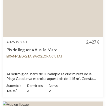
2.427 €
AB2606027-1
Pis de lloguer a Ausiàs Marc
EIXAMPLE DRETA, BARCELONA CIUTAT
Al bell mig del barri de l’Eixample i a cinc minuts de la
Plaça Catalunya es troba aquest pis de 115 m². Consta
d’un ampli saló-menjador amb un gran finestral amb
Superfície
Dormitoris
Banys
vistes al típic pati d’illa de l’Eixample, amb molta llum i sol
2
130 m
3
2
a la tarda. Té una cuina que es lliura completament
equipada amb electrodomèstics i un lavabo. Disposa de
tres habitacions, totes amb armaris. L’habitació principal