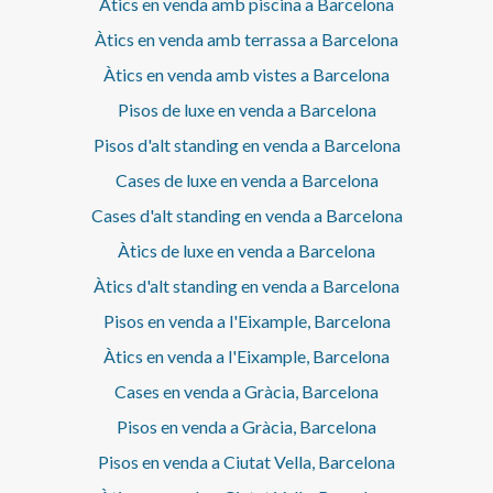
Àtics en venda amb piscina a Barcelona
certificat informatiu estatal de referència dels preus de
lloguer.No consta cap contracte d'arrendament
Àtics en venda amb terrassa a Barcelona
d'habitatge en els darrers 5 anys.Aquest propietari no
Àtics en venda amb vistes a Barcelona
ostenta la condició de gran tenidor.La present propietat té
la consideració de suntuària per raó de superfície i/o
Pisos de luxe en venda a Barcelona
renda i, de conformitat amb la LAU, no és aplicable l'índex
estatal de referència dels preus de lloguer. Cèdula
Pisos d'alt standing en venda a Barcelona
Habitabilitat: CHB01761913*** S’ometen els tres últims
Cases de luxe en venda a Barcelona
dígits per preservar l’ús correcte de la informació; el
número complet està disponible a petició dels interessats.
Cases d'alt standing en venda a Barcelona
Àtics de luxe en venda a Barcelona
Àtics d'alt standing en venda a Barcelona
Pisos en venda a l'Eixample, Barcelona
Àtics en venda a l'Eixample, Barcelona
Cases en venda a Gràcia, Barcelona
Pisos en venda a Gràcia, Barcelona
Pisos en venda a Ciutat Vella, Barcelona