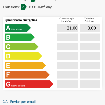
Emissions:
3.00 Co/m² any
A
 Consum energia
Emissions
Qualificació energètica
Kw h/m² any
Co/m² any

                             21.00                  

                              3.00        
Més eficient
Menys eficient
Enviar per email