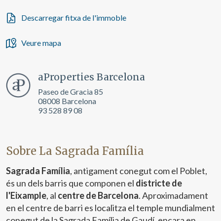
Descarregar fitxa de l'immoble
Veure mapa
aProperties Barcelona
Paseo de Gracia 85
08008 Barcelona
93 528 89 08
Sobre La Sagrada Família
Sagrada Família
, antigament conegut com el Poblet,
és un dels barris que componen el
districte de
l'Eixample
, al
centre de Barcelona
. Aproximadament
en el centre de barri es localitza el temple mundialment
conegut de la Sagrada Família de Gaudí, encara en