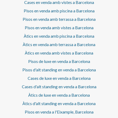
d'aparcament. Els acabats eleven l'experiència de confort:
Cases en venda amb vistes a Barcelona
Aerotèrmia d'alta eficiència Climatització fred/calor per
Pisos en venda amb piscina a Barcelona
conductes Terres de parquet, que aporten calidesa
Persianes elèctriques Excel·lent aïllament i tancaments
Pisos en venda amb terrassa a Barcelona
Tot nou, impecable i a estrenar. Un pis que conserva
l'ànima de la Barcelona modernista i ofereix el benestar
Pisos en venda amb vistes a Barcelona
d'un habitatge contemporani, pensat per a aquells que
Àtics en venda amb piscina a Barcelona
desitgen viure l'Eixample amb estil, tranquil·litat i màxima
comoditat, envoltat de la millor oferta de comerços,
Àtics en venda amb terrassa a Barcelona
gastronomia, serveis i connexions, en una de les
Àtics en venda amb vistes a Barcelona
ubicacions més desitjades de la ciutat.* En compliment de
la Llei 12/2023 i la Llei 18/2007 informem que:Índex de
Pisos de luxe en venda a Barcelona
R.P.LL: 24,00 € / m2 Respecte a la present propietat no
existeix certificat informatiu estatal de referència dels
Pisos d'alt standing en venda a Barcelona
preus de lloguer.No consta cap contracte d'arrendament
Cases de luxe en venda a Barcelona
d'habitatge en els darrers 5 anys.Aquest propietari
ostenta la condició de gran tenidor.
Cases d'alt standing en venda a Barcelona
Àtics de luxe en venda a Barcelona
Àtics d'alt standing en venda a Barcelona
Pisos en venda a l'Eixample, Barcelona