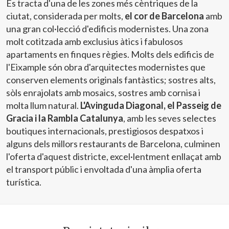
Es tracta d'una de les zones més cèntriques de la
ciutat, considerada per molts,
el cor de Barcelona
amb
una gran col·lecció d'edificis modernistes. Una zona
molt cotitzada amb exclusius àtics i fabulosos
apartaments en finques règies. Molts dels edificis de
l'Eixample són obra d'arquitectes modernistes que
conserven elements originals fantàstics; sostres alts,
sòls enrajolats amb mosaics, sostres amb cornisa i
molta llum natural.
L'Avinguda Diagonal, el Passeig de
Gracia i la Rambla Catalunya
, amb les seves selectes
boutiques internacionals, prestigiosos despatxos i
alguns dels millors restaurants de Barcelona, culminen
l'oferta d'aquest districte, excel·lentment enllaçat amb
el transport públic i envoltada d'una àmplia oferta
turística.