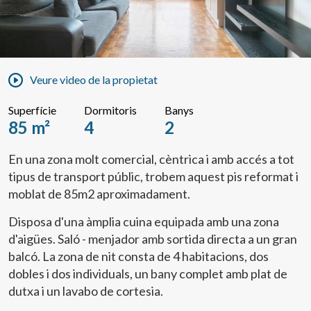
Veure video de la propietat
Superfície
Dormitoris
Banys
85 m²
4
2
En una zona molt comercial, cèntrica i amb accés a tot
tipus de transport públic, trobem aquest pis reformat i
moblat de 85m2 aproximadament.
Disposa d'una àmplia cuina equipada amb una zona
d'aigües. Saló - menjador amb sortida directa a un gran
balcó. La zona de nit consta de 4 habitacions, dos
dobles i dos individuals, un bany complet amb plat de
dutxa i un lavabo de cortesia.