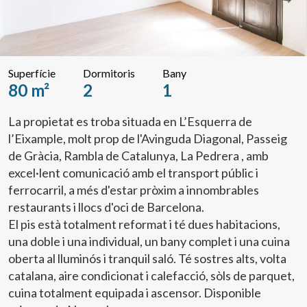
Superfície
Dormitoris
Bany
80 m²
2
1
La propietat es troba situada en L’Esquerra de
l’Eixample, molt prop de l'Avinguda Diagonal, Passeig
de Gràcia, Rambla de Catalunya, La Pedrera , amb
excel·lent comunicació amb el transport públic i
ferrocarril, a més d'estar pròxim a innombrables
restaurants i llocs d'oci de Barcelona.
El pis està totalment reformat i té dues habitacions,
una doble i una individual, un bany complet i una cuina
oberta al lluminós i tranquil saló. Té sostres alts, volta
catalana, aire condicionat i calefacció, sòls de parquet,
cuina totalment equipada i ascensor. Disponible