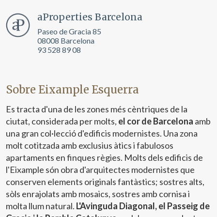
servei. Permeten desar la informació de preferència de
l'usuari per millorar la qualitat dels nostres serveis i oferir
aProperties Barcelona
una millor experiència a través de productes recomanats.
Paseo de Gracia 85
08008 Barcelona
Marketing i publicitat
93 528 89 08
Aquestes cookies són utilitzades per emmagatzemar
informació sobre les preferències i les eleccions personals
de l'usuari a través de l'observació continuada dels seus
hàbits de navegació. Gràcies a elles, podem conèixer els
Sobre Eixample Esquerra
hàbits de navegació al lloc web i mostrar publicitat
relacionada amb el perfil de navegació de l'usuari.
Es tracta d'una de les zones més cèntriques de la
ciutat, considerada per molts,
el cor de Barcelona
amb
una gran col·lecció d'edificis modernistes. Una zona
molt cotitzada amb exclusius àtics i fabulosos
apartaments en finques règies. Molts dels edificis de
l'Eixample són obra d'arquitectes modernistes que
conserven elements originals fantàstics; sostres alts,
sòls enrajolats amb mosaics, sostres amb cornisa i
molta llum natural.
L'Avinguda Diagonal, el Passeig de