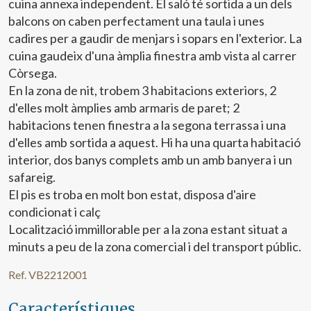
cuina annexa independent. El saló té sortida a un dels
balcons on caben perfectament una taula i unes
cadires per a gaudir de menjars i sopars en l'exterior. La
cuina gaudeix d'una àmplia finestra amb vista al carrer
Còrsega.
En la zona de nit, trobem 3 habitacions exteriors, 2
d'elles molt àmplies amb armaris de paret; 2
habitacions tenen finestra a la segona terrassa i una
d'elles amb sortida a aquest. Hi ha una quarta habitació
interior, dos banys complets amb un amb banyera i un
safareig.
El pis es troba en molt bon estat, disposa d'aire
condicionat i calç
Localització immillorable per a la zona estant situat a
minuts a peu de la zona comercial i del transport públic.
Ref. VB2212001
Característiques