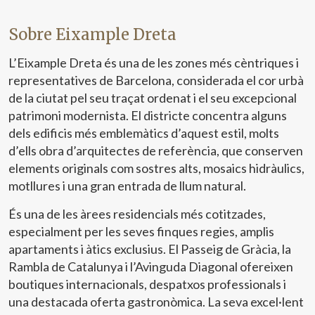
Sobre Eixample Dreta
L’Eixample Dreta és una de les zones més cèntriques i
representatives de Barcelona, considerada el cor urbà
de la ciutat pel seu traçat ordenat i el seu excepcional
patrimoni modernista. El districte concentra alguns
dels edificis més emblemàtics d’aquest estil, molts
d’ells obra d’arquitectes de referència, que conserven
elements originals com sostres alts, mosaics hidràulics,
motllures i una gran entrada de llum natural.
És una de les àrees residencials més cotitzades,
especialment per les seves finques regies, amplis
apartaments i àtics exclusius. El Passeig de Gràcia, la
Rambla de Catalunya i l’Avinguda Diagonal ofereixen
boutiques internacionals, despatxos professionals i
una destacada oferta gastronòmica. La seva excel·lent