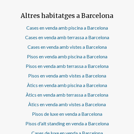
terres de roure natural, tancaments de doble vidre i
climatització per conductes fred/calor, amb dues
Altres habitatges a Barcelona
màquines independents que permeten diferenciar
perfectament la zona de dia i la zona de nit. A més,
disposa de radiadors de gas natural d’estil clàssic i caldera
Cases en venda amb piscina a Barcelona
independent per a l’aigua calenta. La cuina, semioberta i
Cases en venda amb terrassa a Barcelona
totalment integrada, està equipada amb
electrodomèstics d’alta gamma Bosch: nevera i
Cases en venda amb vistes a Barcelona
congelador tipus americà, placa d’inducció, sistema
Pisos en venda amb piscina a Barcelona
d’extracció, rentavaixelles, vinoteca i rentadora-
assecadora. La distribució és ideal: 3 habitacions dobles,
Pisos en venda amb terrassa a Barcelona
dues d’elles en suite 3 banys complets Ampli i lluminós
saló-menjador Cuina amb office Tots els dormitoris
Pisos en venda amb vistes a Barcelona
disposen d’armaris encastats, maximitzant l’espai i la
Àtics en venda amb piscina a Barcelona
funcionalitat. Una propietat única que combina ubicació,
vistes, disseny i confort en una de les zones més
Àtics en venda amb terrassa a Barcelona
cotitzades de Barcelona. Una autèntica joia al bell mig de
Àtics en venda amb vistes a Barcelona
l’Eixample. Contacta’ns per a més informació o per
concertar una visita.
Pisos de luxe en venda a Barcelona
Pisos d'alt standing en venda a Barcelona
Cases de luxe en venda a Barcelona