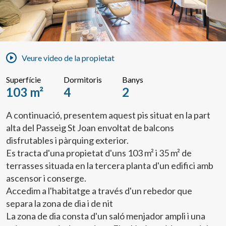
Veure video de la propietat
Superfície
Dormitoris
Banys
103 m²
4
2
A continuació, presentem aquest pis situat en la part
alta del Passeig St Joan envoltat de balcons
disfrutables i pàrquing exterior.
Es tracta d'una propietat d'uns 103 m² i 35 m² de
terrasses situada en la tercera planta d'un edifici amb
ascensor i conserge.
Accedim a l'habitatge a través d'un rebedor que
separa la zona de dia i de nit
La zona de dia consta d'un saló menjador ampli i una