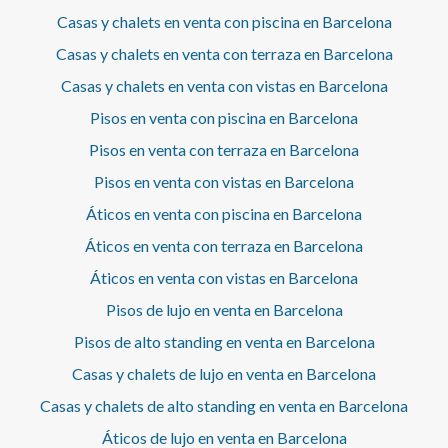
completo. La zona de día se compone de un salón
comedor abierto a un un balcón con vistas a Barcelona. El
Casas y chalets en venta con piscina en Barcelona
piso no tiene electrodomesticos. Dispone de una trastero
Casas y chalets en venta con terraza en Barcelona
de 6 m2 incluido en el precio + la posibilidad de parking.
Los acabados elevan la experiencia de confort: •
Casas y chalets en venta con vistas en Barcelona
Aerotermia de alta eficiencia • Climatización frío/calor
Pisos en venta con piscina en Barcelona
por conductos • Suelos de parquet, que aportan calidez •
Persianas eléctricas • Excelente aislamiento y
Pisos en venta con terraza en Barcelona
cerramientos • Todo nuevo, impecable y a estrenar Un
piso que conserva el alma de la Barcelona modernista y
Pisos en venta con vistas en Barcelona
ofrece el bienestar de una vivienda contemporánea,
Áticos en venta con piscina en Barcelona
pensado para quienes desean vivir el Eixample con estilo,
tranquilidad y máxima comodidad, rodeado de la mejor
Áticos en venta con terraza en Barcelona
oferta de comercios, gastronomía, servicios y conexiones,
Áticos en venta con vistas en Barcelona
en una de las ubicaciones más deseadas de la ciudad.* En
cumplimiento de la Ley 12/2023 y la Ley 18/2007
Pisos de lujo en venta en Barcelona
informamos que:Índice de R.P.LL: 24,00 € / m2 Respecto a
la presente propiedad no existe certificado informativo
Pisos de alto standing en venta en Barcelona
estatal de referencia de precios de alquiler.No consta
Casas y chalets de lujo en venta en Barcelona
contrato de arrendamiento de vivienda en los últimos 5
años.Este propietario ostenta la condición de gran
Casas y chalets de alto standing en venta en Barcelona
tenedor.
Áticos de lujo en venta en Barcelona