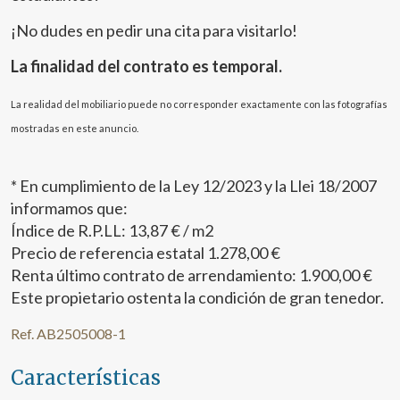
¡No dudes en pedir una cita para visitarlo!
La finalidad del contrato es temporal.
La realidad del mobiliario puede no corresponder exactamente con las fotografías
mostradas en este anuncio.
Modificar cookies
* En cumplimiento de la Ley 12/2023 y la Llei 18/2007
informamos que:
Técnicas y funcionales
Siempre activas
Índice de R.P.LL: 13,87 € / m2
Este sitio web utiliza Cookies propias para recopilar
Precio de referencia estatal 1.278,00 €
información con la finalidad de mejorar nuestros servicios.
Si continua navegando, supone la aceptación de la
Renta último contrato de arrendamiento: 1.900,00 €
instalación de las mismas. El usuario tiene la posibilidad
Este propietario ostenta la condición de gran tenedor.
de configurar su navegador pudiendo, si así lo desea,
impedir que sean instaladas en su disco duro, aunque
deberá tener en cuenta que dicha acción podrá ocasionar
Ref. AB2505008-1
dificultades de navegación de la página web.
Características
Analíticas y personalización