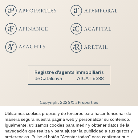
Guardar configuración
Aceptar todas
Registre d'agents immobiliaris
de Catalunya
AICAT 6388
Copyright 2026 © aProperties
Inmobiliaria de lujo
Utilizamos cookies propias y de terceros para hacer funcionar de
manera segura nuestra página web y personalizar su contenido.
AICAT 6388
Igualmente, utilizamos cookies para medir y obtener datos de la
Aviso Legal
navegación que realiza y para ajustar la publicidad a sus gustos y
preferencias. Pulse el botón "Aceptar todas" para confirmar que
Política de Privacidad