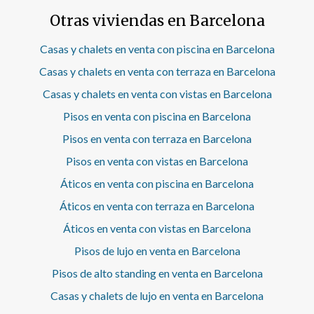
molduras originales y los emblemáticos suelos
Otras viviendas en Barcelona
hidráulicos. Sus techos altos restaurados aportan una
sensación de amplitud y sofisticación difícil de igualar. La
distribución está pensada para ofrecer amplitud y
Casas y chalets en venta con piscina en Barcelona
funcionalidad: al entrar, a mano izquierda, se despliega
Casas y chalets en venta con terraza en Barcelona
una cocina de diseño abierto con isla central y
electrodomésticos integrados de alta gama, que se
Casas y chalets en venta con vistas en Barcelona
conecta de forma natural con un amplio salón-comedor
Pisos en venta con piscina en Barcelona
de 50m2 bañado de luz natural y con salida directa al
balcón. La vivienda cuenta con cuatro habitaciones y tres
Pisos en venta con terraza en Barcelona
baños completos, ofreciendo espacios versátiles ideales
tanto para familias como para quienes buscan combinar
Pisos en venta con vistas en Barcelona
vivienda y despacho en un entorno de máxima categoría.
Áticos en venta con piscina en Barcelona
Una joya arquitectónica cuidadosamente actualizada, que
conserva el alma de la ciudad y ofrece todas las
Áticos en venta con terraza en Barcelona
comodidades del presente. ¿Te imagina vivir aquí? No
Áticos en venta con vistas en Barcelona
dudes en solicitar una visita.
Pisos de lujo en venta en Barcelona
Pisos de alto standing en venta en Barcelona
Casas y chalets de lujo en venta en Barcelona