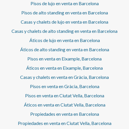
profesionales internacionales como por familias que
Pisos de lujo en venta en Barcelona
disponible bajo solicitud de los interesados.
valoran un estilo de vida urbano, cómodo y sofisticado.
Los techos altos, los suelos hidráulicos originales, las
Pisos de alto standing en venta en Barcelona
molduras decorativas y los acabados de calidad aportan
Casas y chalets de lujo en venta en Barcelona
personalidad a una vivienda lista para entrar a vivir. Una
oportunidad excepcional para disfrutar de una de las
Casas y chalets de alto standing en venta en Barcelona
direcciones más deseadas de Barcelona. Para más
Áticos de lujo en venta en Barcelona
información sobre esta propiedad y otras viviendas
exclusivas en la ciudad, contacte con aProperties Real
Áticos de alto standing en venta en Barcelona
Estate. La finalidad del contrato es temporal. * En
cumplimiento de la Ley 12/2023 y la Ley 18/2007
Pisos en venta en Eixample, Barcelona
informamos que:Este inmueble no dispone de índice
Áticos en venta en Eixample, Barcelona
R.P.LL. Respecto a la presente propiedad no existe
certificado informativo estatal de referencia de precios
Casas y chalets en venta en Gràcia, Barcelona
de alquiler.No consta contrato de arrendamiento de
Pisos en venta en Gràcia, Barcelona
vivienda en los últimos 5 años.Este propietario no ostenta
la condición de gran tenedor. Cédula de habitabilidad:
Pisos en venta en Ciutat Vella, Barcelona
CHB01453516*** Se omiten los últimos tres dígitos para
preservar el uso correcto de la información; el número
Áticos en venta en Ciutat Vella, Barcelona
completo está disponible bajo solicitud de los
Propiedades en venta en Barcelona
interesados.
Propiedades en venta en Ciutat Vella, Barcelona