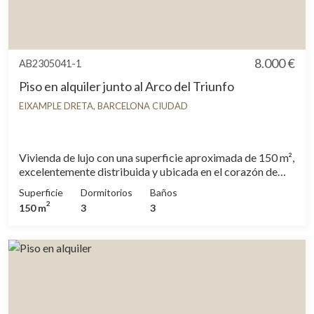
8.000 €
AB2305041-1
Piso en alquiler junto al Arco del Triunfo
EIXAMPLE DRETA, BARCELONA CIUDAD
Vivienda de lujo con una superficie aproximada de 150 m²,
excelentemente distribuida y ubicada en el corazón de
Barcelona, junto al Arco del Triunfo. La zona de día
Superficie
Dormitorios
Baños
dispone de un amplio y luminoso salón-comedor con
2
150 m
3
3
vistas despejadas y salida directa a una acogedora
terraza. La cocina es de concepto abierto y se encuentra
totalmente equipada, incluyendo pequeños
electrodomésticos. En la zona de noche encontramos tres
dormitorios: dos habitaciones dobles exteriores en suite,
completamente equipadas con ropa de cama, y una
habitación individual, además de un baño adicional. La
vivienda cuenta con calefacción, aire acondicionado y