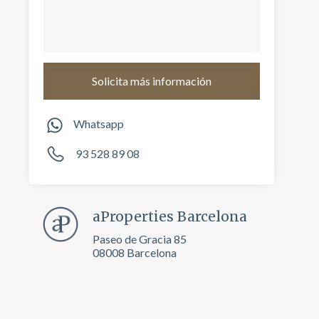
Whatsapp
93 528 89 08
aProperties Barcelona
activas
Paseo de Gracia 85
d de
08008 Barcelona
egador
ue
egación