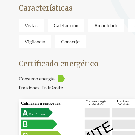
Características
Vistas
Calefacción
Amueblado
Vigilancia
Conserje
Certificado energético
Consumo energía:
C
Emisiones:
En trámite
Consumo energía
Emisiones
Calificación energética
Kw h/m² año
Co/m² año
Más eficiente