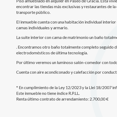
Piso amueblado en alquiler en Paseo de Gracia. Esta viv
encontrar las tiendas más exclusivas y restaurantes de l
Analít
transporte público.
Permite
sitio we
El inmueble cuenta con una habitación individual interior
medició
camas individuales y armario.
los usua
que hac
La suite interior con cama de matrimonio un baño totalm
del usu
experie
. Encontramos otro baño totalmente completo seguido de 
electrodomésticos de última tecnología.
Market
Por último veremos un luminoso salón-comedor con todo lo
Estas c
eleccio
Cuenta con aire acondiconado y calefacción por conductos
hábitos
en el si
usuario
* En cumplimiento de la Ley 12/2023 y la Llei 18/2007 i
Este inmueble no tiene índice R.P.LL.
Renta último contrato de arrendamiento: 2.700,00 €