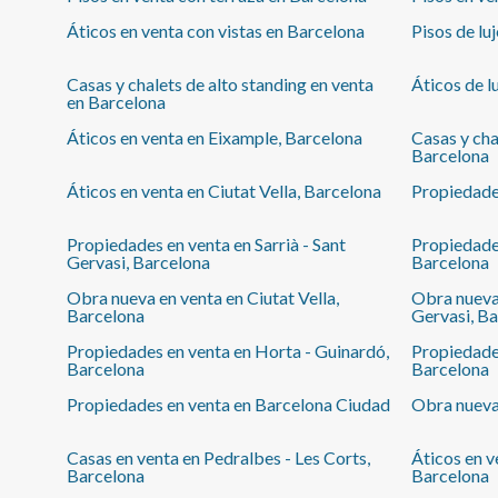
arrendamiento de vivienda en los últimos 5 años.Este
Áticos en venta con vistas en Barcelona
Pisos de lu
propietario no ostenta la condición de gran tenedor.
Cédula de habitabilidad: CHB03721215*** Se
omiten los últimos tres dígitos para preservar el uso
Casas y chalets de alto standing en venta
Áticos de l
correcto de la información; el número completo está
en Barcelona
disponible bajo solicitud de los interesados.
Áticos en venta en Eixample, Barcelona
Casas y cha
Barcelona
Áticos en venta en Ciutat Vella, Barcelona
Propiedade
Propiedades en venta en Sarrià - Sant
Propiedades
Gervasi, Barcelona
Barcelona
Obra nueva en venta en Ciutat Vella,
Obra nueva 
Barcelona
Gervasi, B
Propiedades en venta en Horta - Guinardó,
Propiedades
Barcelona
Barcelona
Propiedades en venta en Barcelona Ciudad
Obra nueva
Casas en venta en Pedralbes - Les Corts,
Áticos en v
Barcelona
Barcelona