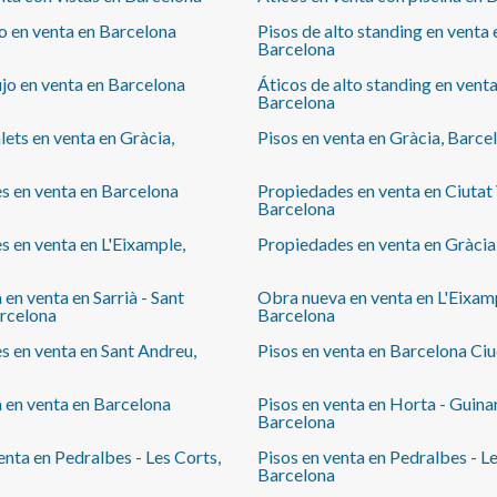
superiores a treinta y dos (32) días, con finalidad de
jo en venta en Barcelona
Pisos de alto standing en venta 
ocio, vacacional, recreativa o cultural, quedando
Barcelona
sujeta la formalización del contrato a la aportación
de la documentación que acredite dicha finalidad.* En
ujo en venta en Barcelona
Áticos de alto standing en venta
cumplimiento de la Ley 12/2023 y la Ley 18/2007
Barcelona
informamos que:Índice de R.P.LL: 24,00 € / m2
lets en venta en Gràcia,
Pisos en venta en Gràcia, Barce
Respecto a la presente propiedad no existe
certificado informativo estatal de referencia de
precios de alquiler.Renta del último contrato de
s en venta en Barcelona
Propiedades en venta en Ciutat 
Barcelona
arrendamiento: 14.000,00 €Este propietario ostenta
la condición de gran tenedor.La presente propiedad
 en venta en L'Eixample,
Propiedades en venta en Gràcia
tiene la consideración de suntuaria por razón de
superficie y/o renta, y por ello, de conformidad con la
en venta en Sarrià - Sant
Obra nueva en venta en L'Eixam
LAU, no es de aplicación el índice estatal de
arcelona
Barcelona
referencia de precios de alquiler.
 en venta en Sant Andreu,
Pisos en venta en Barcelona Ci
 en venta en Barcelona
Pisos en venta en Horta - Guina
Barcelona
enta en Pedralbes - Les Corts,
Pisos en venta en Pedralbes - Le
Barcelona