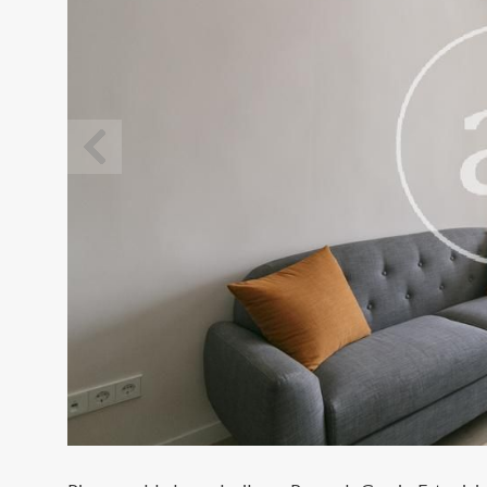
Modif
Técnic
Este sit
mejorar
instala
pudiend
deberá 
de la p