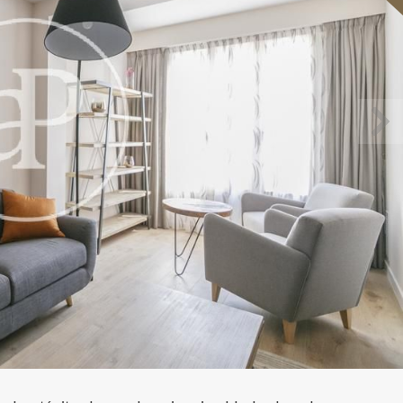
icar cookies
as y funcionales
Siempre 
io web utiliza Cookies propias para recopilar información con la finalida
 nuestros servicios. Si continua navegando, supone la aceptación de la
ción de las mismas. El usuario tiene la posibilidad de configurar su nav
o, si así lo desea, impedir que sean instaladas en su disco duro, aunq
tener en cuenta que dicha acción podrá ocasionar dificultades de nav
ágina web.