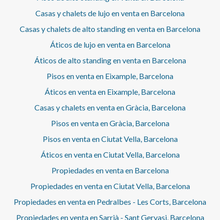
Sarrià facilita el acceso a comercios, restaurantes y
Casas y chalets de lujo en venta en Barcelona
servicios tradicionales, enriqueciendo la experiencia de
quienes residen en este entorno codiciado y privilegiado.
Casas y chalets de alto standing en venta en Barcelona
¿Te imaginas vivir aquí? ¡Contáctanos y hablemos!
Áticos de lujo en venta en Barcelona
Áticos de alto standing en venta en Barcelona
Pisos en venta en Eixample, Barcelona
Áticos en venta en Eixample, Barcelona
Casas y chalets en venta en Gràcia, Barcelona
Pisos en venta en Gràcia, Barcelona
Pisos en venta en Ciutat Vella, Barcelona
Áticos en venta en Ciutat Vella, Barcelona
Propiedades en venta en Barcelona
Propiedades en venta en Ciutat Vella, Barcelona
Propiedades en venta en Pedralbes - Les Corts, Barcelona
Propiedades en venta en Sarrià - Sant Gervasi, Barcelona