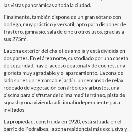
Si continua navegando, supone la aceptación de la
las vistas panorámicas a toda la ciudad.
instalación de las mismas. El usuario tiene la posibilidad
de configurar su navegador pudiendo, si así lo desea,
impedir que sean instaladas en su disco duro, aunque
Finalmente, también dispone de un gran sótano con
deberá tener en cuenta que dicha acción podrá ocasionar
bodega, muy práctico y versátil, apto para disponer de
dificultades de navegación de la página web.
trastero, gimnasio, sala de cine u otros usos, gracias a
sus 275m².
Analíticas y personalización
La zona exterior del chalet es amplia y está dividida en
Permiten realizar el seguimiento y análisis del
comportamiento de los usuarios de este sitio web. La
dos partes. En el área norte, custodiado por una caseta
información recogida mediante este tipo de cookies se
de seguridad, hay el acceso peatonal y de coches, una
utiliza en la medición de la actividad de la web para la
elaboración de perfiles de navegación de los usuarios con
glorieta muy agradable y el aparcamiento. La zona del
el fin de introducir mejoras en función del análisis de los
datos de uso que hacen los usuarios del servicio. Permiten
lado sur es un remarcable jardín, un remanso de relax,
guardar la información de preferencia del usuario para
rodeado de vegetación con árboles y arbustos, una
mejorar la calidad de nuestros servicios y para ofrecer una
mejor experiencia a través de productos recomendados.
piscina para disfrutar del clima mediterráneo, pista de
squash y una vivienda adicional independiente para
Marketing y publicidad
invitados.
Estas cookies son utilizadas para almacenar información
La propiedad, construida en 1920, está situada en el
sobre las preferencias y elecciones personales del usuario
a través de la observación continuada de sus hábitos de
barrio de Pedralbes, la zona residencial más exclusiva y