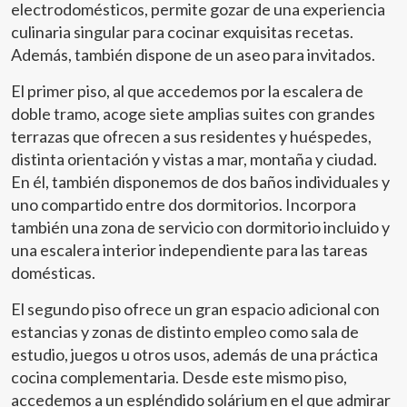
electrodomésticos, permite gozar de una experiencia
culinaria singular para cocinar exquisitas recetas.
Además, también dispone de un aseo para invitados.
El primer piso, al que accedemos por la escalera de
doble tramo, acoge siete amplias suites con grandes
terrazas que ofrecen a sus residentes y huéspedes,
distinta orientación y vistas a mar, montaña y ciudad.
En él, también disponemos de dos baños individuales y
uno compartido entre dos dormitorios. Incorpora
también una zona de servicio con dormitorio incluido y
una escalera interior independiente para las tareas
domésticas.
Modificar cookies
El segundo piso ofrece un gran espacio adicional con
estancias y zonas de distinto empleo como sala de
estudio, juegos u otros usos, además de una práctica
Técnicas y funcionales
Siempre activas
cocina complementaria. Desde este mismo piso,
Este sitio web utiliza Cookies propias para recopilar
accedemos a un espléndido solárium en el que admirar
información con la finalidad de mejorar nuestros servicios.