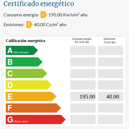
Certificado energético
Consumo energía:
195.00 Kw h/m² año
E
Emisiones:
40.00 Co/m² año
E
Consumo energía
Emisiones
Calificación energética
Kw h/m² año
Co/m² año
Más eficiente

                           195.00                  

                              40.00       
Menos eficie