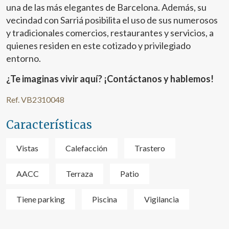
navegación. Gracias a ellas, podemos conocer los hábitos
una de las más elegantes de Barcelona. Además, su
de navegación en el sitio web y mostrar publicidad
relacionada con el perfil de navegación del usuario.
vecindad con Sarriá posibilita el uso de sus numerosos
y tradicionales comercios, restaurantes y servicios, a
quienes residen en este cotizado y privilegiado
entorno.
¿Te imaginas vivir aquí? ¡Contáctanos y hablemos!
Ref. VB2310048
Características
Vistas
Calefacción
Trastero
AACC
Terraza
Patio
Tiene parking
Piscina
Vigilancia