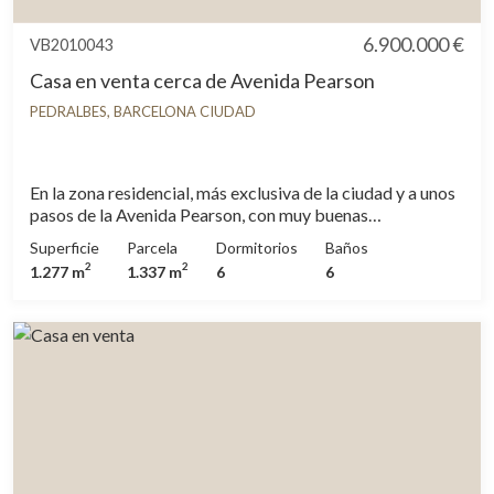
6.900.000 €
VB2010043
Casa en venta cerca de Avenida Pearson
PEDRALBES, BARCELONA CIUDAD
En la zona residencial, más exclusiva de la ciudad y a unos
pasos de la Avenida Pearson, con muy buenas
comunicaciones al centro de la ciudad y al aeropuerto,
Superficie
Parcela
Dormitorios
Baños
cerca de los más prestigiosos colegios tanto nacionales
2
2
1.277 m
1.337 m
6
6
como internacionales, encontramos esta excelente
propiedad de grandes dimensiones, rodeada de jardín con
piscina exquisitamente cuidado y una iluminación
impecable. La propiedad muy luminosa con grandes
ventanales, amplias estancias, suelo de mármol,
calefacción por suelo radiante, aire acondicionado por
conductos, persianas eléctricas y ascensor que conecta
todas las plantas. La casa se desarrolla en cuatro plantas,
en la planta principal encontramos un gran hall de entrada,
salón comedor en dos ambientes con grandes ventanales