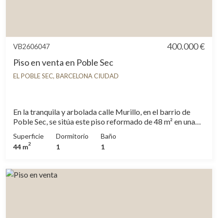
400.000 €
VB2606047
Piso en venta en Poble Sec
EL POBLE SEC, BARCELONA CIUDAD
En la tranquila y arbolada calle Murillo, en el barrio de
Poble Sec, se sitúa este piso reformado de 48 m² en una
finca totalmente rehabilitada. Se trata de un piso
Superficie
Dormitorio
Baño
actualmente alquilado, ubicado en un edificio renovado a
2
44 m
1
1
nivel estructural y arquitectónico, con ascensor nuevo,
instalaciones actualizadas y fachada original restaurada.
Una propiedad que destaca dentro de la oferta de pisos
en Barcelona por su calidad constructiva y su
posicionamiento por encima del estándar. La vivienda
cuenta con un dormitorio doble con armario empotrado,
una zona de estar con cocina abierta y salida a un amplio