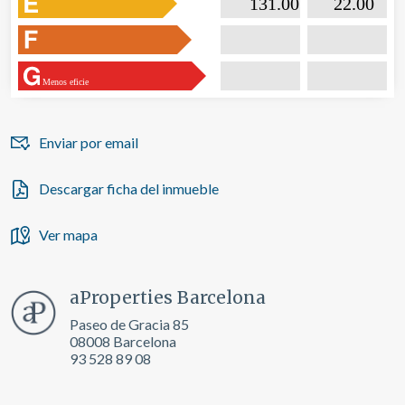

                           131.00                  

                              22.00       
Menos eficie
Enviar por email
Descargar ficha del inmueble
Ver mapa
aProperties Barcelona
Paseo de Gracia 85
08008 Barcelona
93 528 89 08