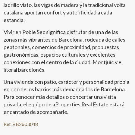
ladrillo visto, las vigas de madera y la tradicional volta
catalana aportan confort y autenticidad a cada
estancia.
Vivir en Poble Sec significa disfrutar de una de las
zonas más vibrantes de Barcelona, rodeada de calles
peatonales, comercios de proximidad, propuestas
gastronómicas, espacios culturales y excelentes
Modificar cookies
conexiones con el centro de la ciudad, Montjuïc y el
litoral barcelonés.
Técnicas y funcionales
Siempre activas
Una vivienda con patio, carácter y personalidad propia
Este sitio web utiliza Cookies propias para recopilar
en uno de los barrios más demandados de Barcelona.
información con la finalidad de mejorar nuestros servicios.
Si continua navegando, supone la aceptación de la
Para conocer más detalles o concertar una visita
instalación de las mismas. El usuario tiene la posibilidad
privada, el equipo de aProperties Real Estate estará
de configurar su navegador pudiendo, si así lo desea,
impedir que sean instaladas en su disco duro, aunque
encantado de acompañarle.
deberá tener en cuenta que dicha acción podrá ocasionar
dificultades de navegación de la página web.
Ref. VB2603048
Analíticas y personalización