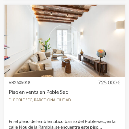
gran patio interior, de 20 m2, nos permite desayunar,
comer y cenar sin ningún problema. Contiguo al patio,
una habitación con baño dentro de la habitación. A
través de un ascensor, accedemos a una entreplanta
donde nos recibe un despacho con muchísima
privacidad. Cédula de habitabilidad en regla, así como
certificado energético. Si trabajas desde casa y quieres
tener tu vivienda en el mismo sitio donde trabajas, este
bajo es una buenísima opción.
725.000 €
VB2605018
Piso en venta en Poble Sec
EL POBLE SEC, BARCELONA CIUDAD
Modificar cookies
En el pleno del emblemático barrio del Poble-sec, en la
calle Nou de la Rambla, se encuentra este piso