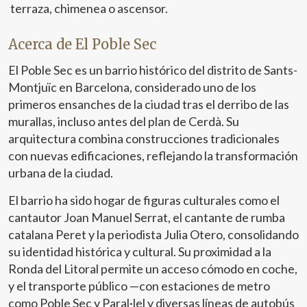
turística y excelente conectividad. Producto
terraza, chimenea o ascensor.
especialmente atractivo para inversores que buscan alta
rentabilidad en alquiler vacacional o de media estancia,
Acerca de El Poble Sec
en una zona con demanda constante durante todo el año.
PUNTOS DESTACADOS 41 m² reformados
El Poble Sec es un barrio histórico del distrito de Sants-
integralmente en 2023 1 habitación + vestidor/estudio
Cocina abierta al salón-comedor Baño completo
Montjuïc en Barcelona, considerado uno de los
Totalmente equipado Electrodomésticos incluidos
primeros ensanches de la ciudad tras el derribo de las
Termo eléctrico de agua caliente 2ª planta real Finca sin
murallas, incluso antes del plan de Cerdà. Su
ascensor Ubicación prime junto al Mercat de Sant Antoni
arquitectura combina construcciones tradicionales
Ideal inversión (alquiler vacacional / temporal)
con nuevas edificaciones, reflejando la transformación
urbana de la ciudad.
El barrio ha sido hogar de figuras culturales como el
cantautor Joan Manuel Serrat, el cantante de rumba
catalana Peret y la periodista Julia Otero, consolidando
su identidad histórica y cultural. Su proximidad a la
Ronda del Litoral permite un acceso cómodo en coche,
y el transporte público —con estaciones de metro
como Poble Sec y Paral·lel y diversas líneas de autobús