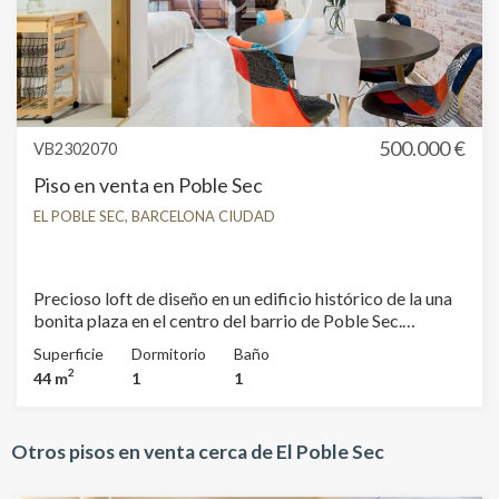
alta rentabilidad y su inmejorable ubicación. Piso
ALQUILADO hasta febrero 2027 ¡No pierda la ocasión
de llamarnos para que le programemos una visita!
500.000 €
VB2302070
Piso en venta en Poble Sec
EL POBLE SEC, BARCELONA CIUDAD
Precioso loft de diseño en un edificio histórico de la una
bonita plaza en el centro del barrio de Poble Sec.
Ubicado en una de las zonas más características de
Superficie
Dormitorio
Baño
Barcelona, entre el corazón de la ciudad y los parques del
2
44 m
1
1
Montjuic, encontramos este piso con licencia turística
para 4 personas y reformado con mucho gusto, asegura
alta rentabilidad y constituye una imperdible inversión.
Otros pisos en venta cerca de El Poble Sec
¡No deje escapar esta oportunidad, contáctenos para
concretar una visita!