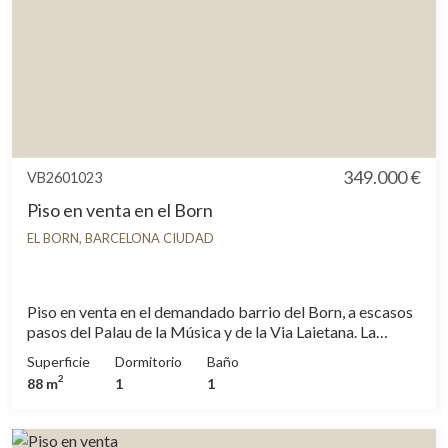
349.000 €
VB2601023
Piso en venta en el Born
EL BORN, BARCELONA CIUDAD
Piso en venta en el demandado barrio del Born, a escasos
pasos del Palau de la Música y de la Via Laietana. La
propiedad se encuentra en una 2ª planta real, en un
Superficie
Dormitorio
Baño
edificio sin ascensor. El edificio, del año 1900, está en
2
88 m
1
1
buen estado. La fachada está protegida por patrimonio
histórico de la ciudad. Y la comunidad de vecinos es activa
en cuanto al mantenimiento y mejoras del edificio. La