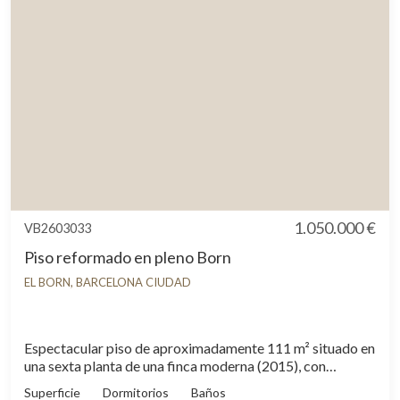
vivienda se distribuye de la siguiente forma: una amplia
habitación de matrimonio, con armarios de madera
hechos a medida, que van de pared a pared y con salida a
un pequeño balcón sobre la calle Mare de Deu del Pilar. La
cocina abierta con comedor integrado, un gran salón y una
galería cubierta que actualmente está dispuesta como
segundo dormitorio. Y para finalizar, un baño completo
con ducha. El piso fue reformado en 2019. Se vende
completamente amueblado y está listo para entrar a vivir.
¡No dudes en llamarnos para concertar su visita!
1.050.000 €
VB2603033
Piso reformado en pleno Born
EL BORN, BARCELONA CIUDAD
Espectacular piso de aproximadamente 111 m² situado en
una sexta planta de una finca moderna (2015), con
excelente presencia, servicio de conserjería y terrado
Superficie
Dormitorios
Baños