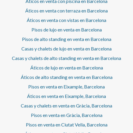
Áticos en venta con piscina en Barcelona
conductos en toda la vivienda y existe la posibilidad de
adquirirlo completamente amueblado, listo para entrar a
Áticos en venta con terraza en Barcelona
vivir. Una oportunidad única para quienes buscan una
Áticos en venta con vistas en Barcelona
residencia de lujo, con carácter histórico, en una de las
zonas más emblemáticas y demandadas de Barcelona,
Pisos de lujo en venta en Barcelona
rodeada de historia, tranquilidad y belleza.
Pisos de alto standing en venta en Barcelona
Casas y chalets de lujo en venta en Barcelona
Casas y chalets de alto standing en venta en Barcelona
Áticos de lujo en venta en Barcelona
Áticos de alto standing en venta en Barcelona
Pisos en venta en Eixample, Barcelona
Áticos en venta en Eixample, Barcelona
Casas y chalets en venta en Gràcia, Barcelona
Pisos en venta en Gràcia, Barcelona
Pisos en venta en Ciutat Vella, Barcelona