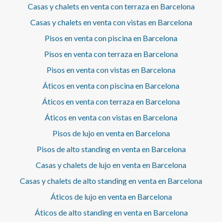
Casas y chalets en venta con terraza en Barcelona
sereno y actual. El entorno ofrece el ritmo auténtico de
Gràcia, con comercios de proximidad, restaurantes y
Casas y chalets en venta con vistas en Barcelona
servicios a pocos pasos, además de una excelente
Pisos en venta con piscina en Barcelona
conexión mediante metro y autobús. Es un punto de
Barcelona donde la vida diaria se hace cómoda: se puede
Pisos en venta con terraza en Barcelona
trabajar en el centro, volver caminando por calles
tranquilas y tener zonas verdes cerca para desconectar.
Pisos en venta con vistas en Barcelona
Está pensado para quienes valoran vivir en ciudad sin
Áticos en venta con piscina en Barcelona
renunciar a cierta calma. Una oportunidad para estrenar
un piso de 3 habitaciones en Gràcia Nova, con luz natural,
Áticos en venta con terraza en Barcelona
diseño cuidado y ubicación estratégica en Barcelona. Con
Áticos en venta con vistas en Barcelona
entrega tras reforma, aProperties Real Estate te invita a
descubrir un hogar donde empezar una nueva etapa con
Pisos de lujo en venta en Barcelona
precio y disponibilidad bajo consulta. Las imágenes son
renders.
Pisos de alto standing en venta en Barcelona
Casas y chalets de lujo en venta en Barcelona
Casas y chalets de alto standing en venta en Barcelona
Áticos de lujo en venta en Barcelona
Áticos de alto standing en venta en Barcelona