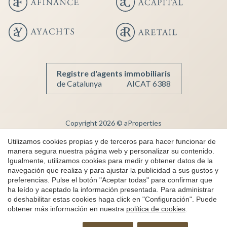
Registre d'agents immobiliaris
de Catalunya
AICAT 6388
Copyright 2026 © aProperties
Inmobiliaria de lujo
Utilizamos cookies propias y de terceros para hacer funcionar de
manera segura nuestra página web y personalizar su contenido.
AICAT 6388
Igualmente, utilizamos cookies para medir y obtener datos de la
Aviso Legal
navegación que realiza y para ajustar la publicidad a sus gustos y
preferencias. Pulse el botón "Aceptar todas" para confirmar que
Política de Privacidad
ha leído y aceptado la información presentada. Para administrar
Política de cookies
o deshabilitar estas cookies haga click en "Configuración". Puede
obtener más información en nuestra
política de cookies
.
Canal de denuncias
Solicita más información
by
iEstrategic