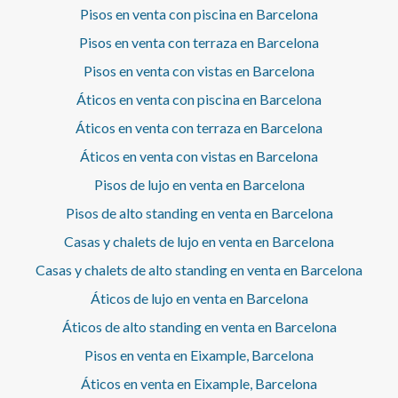
renta, y por ello, de conformidad con la LAU, no es de
Pisos en venta con piscina en Barcelona
por conductos • Suelos de parquet, que aportan calidez •
aplicación el índice estatal de referencia de precios de
Persianas eléctricas • Excelente aislamiento y
Pisos en venta con terraza en Barcelona
alquiler. Cédula de habitabilidad: CHB00417712*** Se
cerramientos • Todo nuevo, impecable y a estrenar Un
omiten los últimos tres dígitos para preservar el uso
piso que conserva el alma de la Barcelona modernista y
Pisos en venta con vistas en Barcelona
correcto de la información; el número completo está
ofrece el bienestar de una vivienda contemporánea,
Áticos en venta con piscina en Barcelona
disponible bajo solicitud de los interesados.
pensado para quienes desean vivir el Eixample con estilo,
tranquilidad y máxima comodidad, rodeado de la mejor
Áticos en venta con terraza en Barcelona
oferta de comercios, gastronomía, servicios y conexiones,
Áticos en venta con vistas en Barcelona
en una de las ubicaciones más deseadas de la ciudad.* En
cumplimiento de la Ley 12/2023 y la Ley 18/2007
Pisos de lujo en venta en Barcelona
informamos que:Índice de R.P.LL: 24,00 € / m2 Respecto a
la presente propiedad no existe certificado informativo
Pisos de alto standing en venta en Barcelona
estatal de referencia de precios de alquiler.No consta
Casas y chalets de lujo en venta en Barcelona
contrato de arrendamiento de vivienda en los últimos 5
años.Este propietario ostenta la condición de gran
Casas y chalets de alto standing en venta en Barcelona
tenedor.
Áticos de lujo en venta en Barcelona
Áticos de alto standing en venta en Barcelona
Pisos en venta en Eixample, Barcelona
Áticos en venta en Eixample, Barcelona