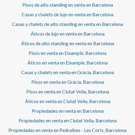
perfecta para relajarse del día; además también tiene
Pisos de alto standing en venta en Barcelona
balcón y escritorio. Una cuarta habitación equipada como
Casas y chalets de lujo en venta en Barcelona
despacho, resulta el lugar ideal para estudiar o trabajar en
casa. La finca cuenta con portero. El piso está dotado de
Casas y chalets de alto standing en venta en Barcelona
alarma, aire acondicionado y calefacción por conducto.
Áticos de lujo en venta en Barcelona
"La realidad del mobiliario puede no corresponder
exactamente con las fotografías mostradas en este
Áticos de alto standing en venta en Barcelona
anuncio". * En cumplimiento de la Ley 12/2023 y la Ley
18/2007 informamos que:Índice de R.P.LL: 14,00 € / m2
Pisos en venta en Eixample, Barcelona
Respecto a la presente propiedad no existe certificado
Áticos en venta en Eixample, Barcelona
informativo estatal de referencia de precios de
alquiler.Renta del último contrato de arrendamiento:
Casas y chalets en venta en Gràcia, Barcelona
12.000,00 €Este propietario ostenta la condición de gran
Pisos en venta en Gràcia, Barcelona
tenedor.La presente propiedad tiene la consideración de
suntuaria por razón de superficie y/o renta, y por ello, de
Pisos en venta en Ciutat Vella, Barcelona
conformidad con la LAU, no es de aplicación el índice
estatal de referencia de precios de alquiler.
Áticos en venta en Ciutat Vella, Barcelona
Propiedades en venta en Barcelona
Propiedades en venta en Ciutat Vella, Barcelona
Propiedades en venta en Pedralbes - Les Corts, Barcelona