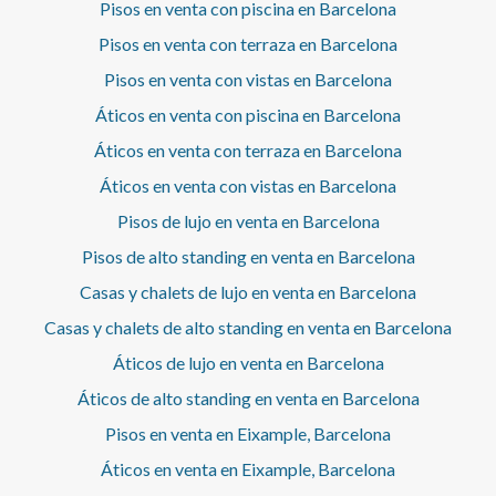
alquiler. Cédula de habitabilidad: CHB05321518*** Se
Pisos en venta con piscina en Barcelona
informamos que:Índice de R.P.LL: 18,00 € / m2 Respecto a
omiten los últimos tres dígitos para preservar el uso
la presente propiedad no existe certificado informativo
Pisos en venta con terraza en Barcelona
correcto de la información; el número completo está
estatal de referencia de precios de alquiler.No consta
disponible bajo solicitud de los interesados.
contrato de arrendamiento de vivienda en los últimos 5
Pisos en venta con vistas en Barcelona
años.Este propietario no ostenta la condición de gran
Áticos en venta con piscina en Barcelona
tenedor. Cédula de habitabilidad: CHB03721215*** Se
omiten los últimos tres dígitos para preservar el uso
Áticos en venta con terraza en Barcelona
correcto de la información; el número completo está
Áticos en venta con vistas en Barcelona
disponible bajo solicitud de los interesados.
Pisos de lujo en venta en Barcelona
Pisos de alto standing en venta en Barcelona
Casas y chalets de lujo en venta en Barcelona
Casas y chalets de alto standing en venta en Barcelona
Áticos de lujo en venta en Barcelona
Áticos de alto standing en venta en Barcelona
Pisos en venta en Eixample, Barcelona
Áticos en venta en Eixample, Barcelona