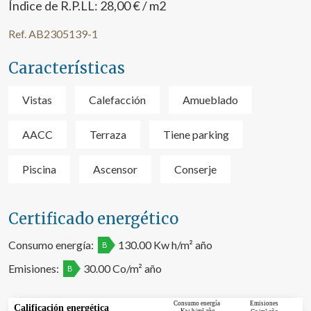
Índice de R.P.LL: 28,00 € / m2
Ref. AB2305139-1
Características
Vistas
Calefacción
Amueblado
Modificar cookies
AACC
Terraza
Tiene parking
Técnicas y funcionales
Siempre activas
Piscina
Ascensor
Conserje
Este sitio web utiliza Cookies propias para recopilar
información con la finalidad de mejorar nuestros servicios.
Si continua navegando, supone la aceptación de la
instalación de las mismas. El usuario tiene la posibilidad
Certificado energético
de configurar su navegador pudiendo, si así lo desea,
impedir que sean instaladas en su disco duro, aunque
Consumo energía:
130.00 Kw h/m² año
deberá tener en cuenta que dicha acción podrá ocasionar
B
dificultades de navegación de la página web.
Emisiones:
30.00 Co/m² año
B
Analíticas y personalización
Consumo energía
Emisiones
Calificación energética
Kw h/m² año