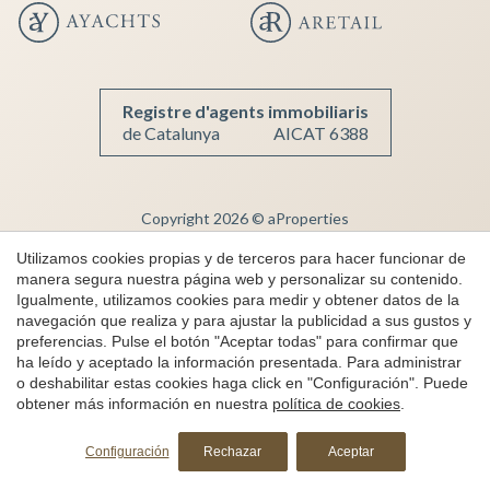
Registre d'agents immobiliaris
de Catalunya
AICAT 6388
Copyright 2026 © aProperties
Inmobiliaria de lujo
Utilizamos cookies propias y de terceros para hacer funcionar de
manera segura nuestra página web y personalizar su contenido.
AICAT 6388
Igualmente, utilizamos cookies para medir y obtener datos de la
Aviso Legal
navegación que realiza y para ajustar la publicidad a sus gustos y
preferencias. Pulse el botón "Aceptar todas" para confirmar que
Política de Privacidad
ha leído y aceptado la información presentada. Para administrar
Política de cookies
o deshabilitar estas cookies haga click en "Configuración". Puede
obtener más información en nuestra
política de cookies
.
Canal de denuncias
Solicita más información
by
iEstrategic
Configuración
Rechazar
Aceptar