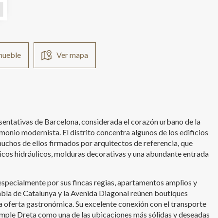
nmueble
Ver mapa
sentativas de Barcelona, considerada el corazón urbano de la
monio modernista. El distrito concentra algunos de los edificios
chos de ellos firmados por arquitectos de referencia, que
icos hidráulicos, molduras decorativas y una abundante entrada
 especialmente por sus fincas regias, apartamentos amplios y
bla de Catalunya y la Avenida Diagonal reúnen boutiques
a oferta gastronómica. Su excelente conexión con el transporte
xample Dreta como una de las ubicaciones más sólidas y deseadas