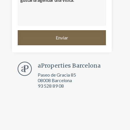
aProperties Barcelona
Paseo de Gracia 85
08008 Barcelona
93 528 89 08
activas
d de
egador
ue
egación