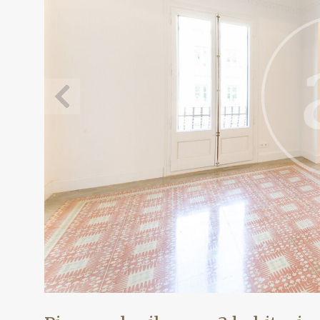
Modif
Técnic
Este sit
mejorar
instala
pudiend
deberá 
de la p