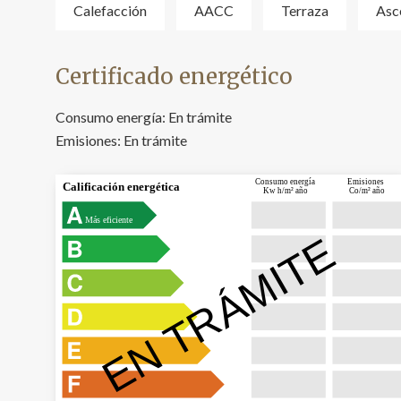
Calefacción
AACC
Terraza
Asc
Certificado energético
Consumo energía:
En trámite
Emisiones:
En trámite
Consumo energía
Emisiones
Calificación energética
Kw h/m² año
Co/m² año
Más eficiente
EN TRÁMITE