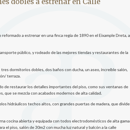
nes dobles a estrenar en Calle
icas y personalización
n realizar el seguimiento y análisis del comportamiento de los usuarios
b. La información recogida mediante este tipo de cookies se utiliza en l
n de la actividad de la web para la elaboración de perfiles de navegac
rios con el fin de introducir mejoras en función del análisis de los dato
 reformado a estrenar en una finca regia de 1890 en el Eixample Dreta, a
en los usuarios del servicio. Permiten guardar la información de prefe
ario para mejorar la calidad de nuestros servicios y para ofrecer una m
ncia a través de productos recomendados.
nsporte público, y rodeado de las mejores tiendas y restaurantes de la
ing y publicidad
res dormitorios dobles, dos baños con ducha, un aseo, increíble salón,
ookies son utilizadas para almacenar información sobre las preferencia
ón/ terraza.
nes personales del usuario a través de la observación continuada de s
 de navegación. Gracias a ellas, podemos conocer los hábitos de nave
tio web y mostrar publicidad relacionada con el perfil de navegación del
do de restaurar los detalles importantes del piso, como sus ventanas de
.
les, que se mezcla con acabados modernos de alta calidad.
Guardar configuración
Aceptar todas
elos hidráulicos techos altos, con grandes puertas de madera, que divide
na cocina abierta y equipada con todos electrodomésticos de alta gama
 el piso, salón de 30m2 con mucha luz natural y balcón a la calle