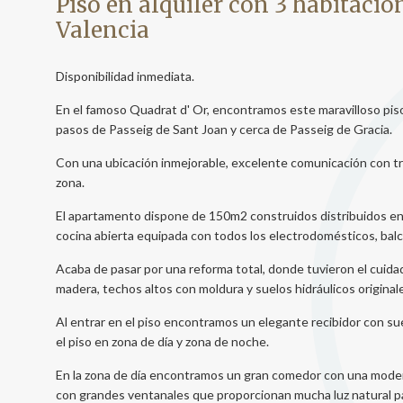
Piso en alquiler con 3 habitacio
Valencia
Analít
Permite
sitio we
Disponibilidad inmediata.
medició
los usua
En el famoso Quadrat d' Or, encontramos este maravilloso piso
que hac
pasos de Passeig de Sant Joan y cerca de Passeig de Gracia.
del usu
experie
Con una ubicación inmejorable, excelente comunicación con tra
zona.
Market
El apartamento dispone de 150m2 construidos distribuidos en t
Estas c
cocina abierta equipada con todos los electrodomésticos, balc
eleccio
hábitos
en el si
Acaba de pasar por una reforma total, donde tuvieron el cuida
usuario
madera, techos altos con moldura y suelos hidráulicos origina
Al entrar en el piso encontramos un elegante recibidor con su
el piso en zona de día y zona de noche.
En la zona de día encontramos un gran comedor con una moder
con grandes ventanales que proporcionan mucha luz natural para