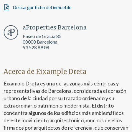
elaboración de perfiles de navegación de los usuarios con
el fin de introducir mejoras en función del análisis de los
Descargar ficha del inmueble
datos de uso que hacen los usuarios del servicio. Permiten
guardar la información de preferencia del usuario para
mejorar la calidad de nuestros servicios y para ofrecer una
mejor experiencia a través de productos recomendados.
aProperties Barcelona
Paseo de Gracia 85
Marketing y publicidad
08008 Barcelona
93 528 89 08
Estas cookies son utilizadas para almacenar información
sobre las preferencias y elecciones personales del usuario
a través de la observación continuada de sus hábitos de
navegación. Gracias a ellas, podemos conocer los hábitos
de navegación en el sitio web y mostrar publicidad
Acerca de Eixample Dreta
relacionada con el perfil de navegación del usuario.
Eixample Dreta es una de las zonas más céntricas y
representativas de Barcelona, considerada el corazón
urbano de la ciudad por su trazado ordenado y su
extraordinario patrimonio modernista. El distrito
concentra algunos de los edificios más emblemáticos
de este movimiento arquitectónico, muchos de ellos
firmados por arquitectos de referencia, que conservan