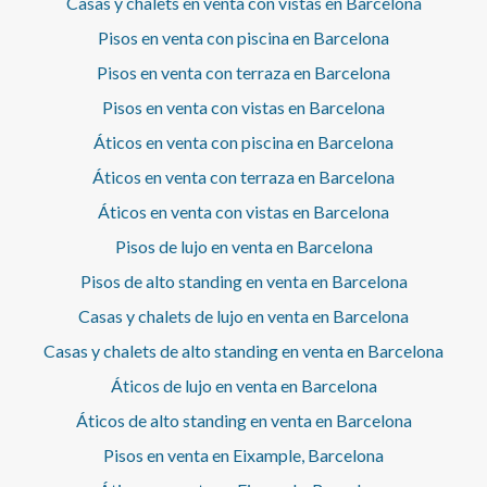
Casas y chalets en venta con vistas en Barcelona
servicio de conserjería de 07:00 a 23:00, código de
Pisos en venta con piscina en Barcelona
seguridad de accesos, zona de parking para bicicletas y
trastero. La finalidad del contrato es temporal. "La
Pisos en venta con terraza en Barcelona
realidad del mobiliario puede no corresponder
exactamente con las fotografías mostradas en este
Pisos en venta con vistas en Barcelona
anuncio".* En cumplimiento de la Ley 12/2023 y la Ley
Áticos en venta con piscina en Barcelona
18/2007 informamos que:Índice de R.P.LL: 24,00 € / m2
Respecto a la presente propiedad no existe certificado
Áticos en venta con terraza en Barcelona
informativo estatal de referencia de precios de
Áticos en venta con vistas en Barcelona
alquiler.No consta contrato de arrendamiento de vivienda
en los últimos 5 años.Este propietario ostenta la condición
Pisos de lujo en venta en Barcelona
de gran tenedor.La presente propiedad tiene la
consideración de suntuaria por razón de superficie y/o
Pisos de alto standing en venta en Barcelona
renta, y por ello, de conformidad con la LAU, no es de
Casas y chalets de lujo en venta en Barcelona
aplicación el índice estatal de referencia de precios de
alquiler. Cédula de habitabilidad: CHB06081521*** Se
Casas y chalets de alto standing en venta en Barcelona
omiten los últimos tres dígitos para preservar el uso
Áticos de lujo en venta en Barcelona
correcto de la información; el número completo está
disponible bajo solicitud de los interesados.
Áticos de alto standing en venta en Barcelona
Pisos en venta en Eixample, Barcelona