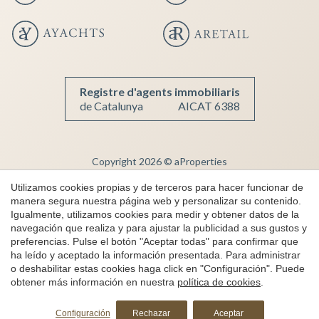
Registre d'agents immobiliaris
de Catalunya
AICAT 6388
Copyright 2026 © aProperties
Inmobiliaria de lujo
Utilizamos cookies propias y de terceros para hacer funcionar de
manera segura nuestra página web y personalizar su contenido.
AICAT 6388
Igualmente, utilizamos cookies para medir y obtener datos de la
Aviso Legal
navegación que realiza y para ajustar la publicidad a sus gustos y
preferencias. Pulse el botón "Aceptar todas" para confirmar que
Política de Privacidad
ha leído y aceptado la información presentada. Para administrar
Política de cookies
o deshabilitar estas cookies haga click en "Configuración". Puede
obtener más información en nuestra
política de cookies
.
Canal de denuncias
Solicita más información
by
iEstrategic
Configuración
Rechazar
Aceptar