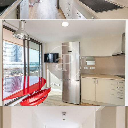
Si continua navegando, supone la aceptación de la
instalación de las mismas. El usuario tiene la posibilidad
de configurar su navegador pudiendo, si así lo desea,
impedir que sean instaladas en su disco duro, aunque
deberá tener en cuenta que dicha acción podrá ocasionar
dificultades de navegación de la página web.
Analíticas y personalización
Permiten realizar el seguimiento y análisis del
comportamiento de los usuarios de este sitio web. La
información recogida mediante este tipo de cookies se
utiliza en la medición de la actividad de la web para la
elaboración de perfiles de navegación de los usuarios con
el fin de introducir mejoras en función del análisis de los
datos de uso que hacen los usuarios del servicio. Permiten
guardar la información de preferencia del usuario para
mejorar la calidad de nuestros servicios y para ofrecer una
mejor experiencia a través de productos recomendados.
Marketing y publicidad
Estas cookies son utilizadas para almacenar información
sobre las preferencias y elecciones personales del usuario
a través de la observación continuada de sus hábitos de
navegación. Gracias a ellas, podemos conocer los hábitos