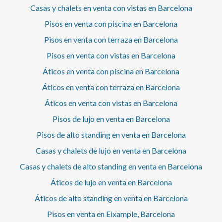
Contáctanos para más información. *Informamos que la
Casas y chalets en venta con vistas en Barcelona
realidad del mobiliario puede no coincidir totalmente con
Pisos en venta con piscina en Barcelona
las fotos del anuncio. Recomendamos realizar una visita
en persona.* En cumplimiento de la Ley 12/2023 y la Ley
Pisos en venta con terraza en Barcelona
18/2007 informamos que:Índice de R.P.LL: 14,27 € / m2
Precio de referencia estatal 1.585,00 €Renta del último
Pisos en venta con vistas en Barcelona
contrato de arrendamiento: 1.450,00 €Este propietario
Áticos en venta con piscina en Barcelona
no ostenta la condición de gran tenedor.
Áticos en venta con terraza en Barcelona
Áticos en venta con vistas en Barcelona
Pisos de lujo en venta en Barcelona
Pisos de alto standing en venta en Barcelona
Casas y chalets de lujo en venta en Barcelona
Casas y chalets de alto standing en venta en Barcelona
Áticos de lujo en venta en Barcelona
Áticos de alto standing en venta en Barcelona
Pisos en venta en Eixample, Barcelona