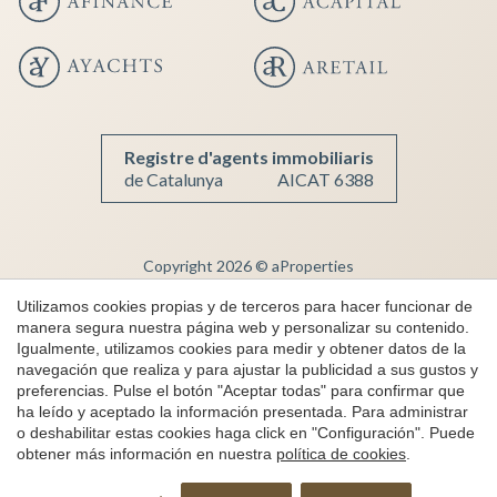
Registre d'agents immobiliaris
de Catalunya
AICAT 6388
Copyright 2026 © aProperties
Inmobiliaria de lujo
Utilizamos cookies propias y de terceros para hacer funcionar de
manera segura nuestra página web y personalizar su contenido.
AICAT 6388
Igualmente, utilizamos cookies para medir y obtener datos de la
Aviso Legal
navegación que realiza y para ajustar la publicidad a sus gustos y
preferencias. Pulse el botón "Aceptar todas" para confirmar que
Política de Privacidad
ha leído y aceptado la información presentada. Para administrar
Política de cookies
o deshabilitar estas cookies haga click en "Configuración". Puede
obtener más información en nuestra
política de cookies
.
Canal de denuncias
Solicita más información
by
iEstrategic