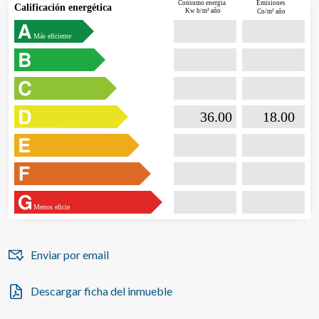
Consumo energía
Emisiones
Calificación energética
Kw h/m² año
Co/m² año
Más eficiente

                           36.00                  

                              18.00       
Menos eficie
Enviar por email
Descargar ficha del inmueble