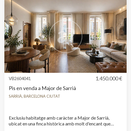
comunicada mitjançant transport públic, a pocs minuts
de l'estació de metro Maria Cristina, el tramvia i diverses
línies d'autobús. A més, està envoltada de comerços,
serveis, zones verdes, prestigiosos col·legis nacionals i
internacionals i centres mèdics de referència. Una
excel·lent oportunitat per a aquells que busquen comprar
un pis amb terrassa, aparcament i piscina a Sarrià,
gaudint de la tranquil·litat d'un entorn privilegiat sense
renunciar als avantatges de la ciutat. Contacti amb
aProperties per concertar una visita i descobrir tot el
potencial d'aquesta exclusiva habitatge.
1.450.000 €
VB2604041
Pis en venda a Major de Sarrià
SARRIÀ, BARCELONA CIUTAT
Exclusiu habitatge amb caràcter a Major de Sarrià,
ubicat en una finca històrica amb molt d'encant que
allotja propietats úniques, fet que converteix cada pis en