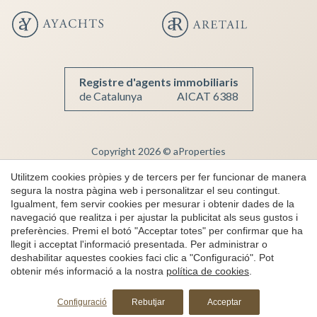
Registre d'agents immobiliaris
de Catalunya
AICAT 6388
Copyright 2026 © aProperties
Immobiliària de Luxe
Utilitzem cookies pròpies y de tercers per fer funcionar de manera
segura la nostra pàgina web i personalitzar el seu contingut.
AICAT 6388
Igualment, fem servir cookies per mesurar i obtenir dades de la
Nota Legal
navegació que realitza i per ajustar la publicitat als seus gustos i
preferències. Premi el botó "Acceptar totes" per confirmar que ha
Privacitat
llegit i acceptat l'informació presentada. Per administrar o
Política de cookies
deshabilitar aquestes cookies faci clic a "Configuració". Pot
obtenir més informació a la nostra
política de cookies
.
Canal de denúncies
by
iEstrategic
Configuració
Rebutjar
Acceptar