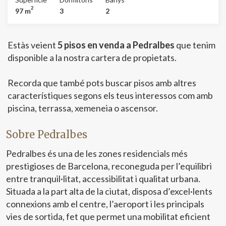
seva tranquil·litat, els seus excel·lents serveis i les seves
2
97 m
3
2
magnífiques connexions amb la resta de Barcelona. A
pocs minuts trobaràs comerços, escoles, centres mèdics,
transport públic i zones verdes, oferint una excel·lent
Estàs veient
5 pisos en venda a Pedralbes
que tenim
qualitat de vida. L'habitatge compta amb 97 m²
construïts (93 m² útils) distribuïts de forma molt
disponible a la nostra cartera de propietats.
funcional. Actualment disposa de 3 habitacions i 2 banys
complets. Originalment comptava amb 4 dormitoris, per
Recorda que també pots buscar pisos amb altres
la qual cosa existeix la possibilitat de recuperar
característiques segons els teus interessos com amb
fàcilment la quarta habitació si es necessita, adaptant-se
així a les necessitats de cada família. A més, disposa de
piscina, terrassa, xemeneia o ascensor.
terrassa, plaça de pàrquing inclosa en el preu i accés a una
completa zona comunitària amb piscina i parc infantil, un
Sobre Pedralbes
valor afegit ideal per a gaudir del temps lliure en família i
del confort de viure en un entorn privat. L'habitatge es
Pedralbes és una de les zones residencials més
troba en molt bon estat, a punt per a entrar-hi a viure. La
prestigioses de Barcelona, reconeguda per l’equilibri
seva orientació est proporciona una excel·lent entrada de
llum natural durant els matins.
entre tranquil·litat, accessibilitat i qualitat urbana.
Situada a la part alta de la ciutat, disposa d’excel·lents
connexions amb el centre, l’aeroport i les principals
vies de sortida, fet que permet una mobilitat eficient