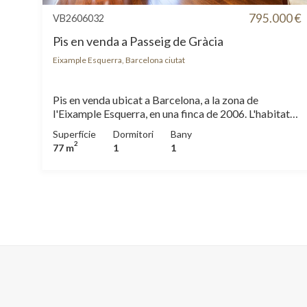
795.000 €
VB2606032
Pis en venda a Passeig de Gràcia
Eixample Esquerra, Barcelona ciutat
Pis en venda ubicat a Barcelona, a la zona de
l'Eixample Esquerra, en una finca de 2006. L'habitatge
està al vuitè pis i és un apartament d'1 habitació amb
Superfície
Dormitori
Bany
1 bany. El menjador i el saló estan en una mateixa
2
77 m
1
1
estança, i a part, la cuina. Totalment equipada amb
electrodomèstics de primera. Els seus 77 metres
construïts estan perfectament aprofitats, i el pis està
orientat a sud i té vistes a pati interior d'illa.