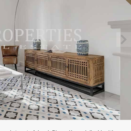
icar cookies
ues i funcionals
Sempre ac
loc web utilitza cookies pròpies per recopilar informació amb la finalitat
 els nostres serveis. Si continua navegant, suposa l'acceptació de la ins
ateixes. L'usuari té la possibilitat de configurar el navegador podent, si
 impedir que siguin instal·lades al disc dur, encara que haurà de tenir e
que aquesta acció podrà ocasionar dificultats de navegació de la pàgi