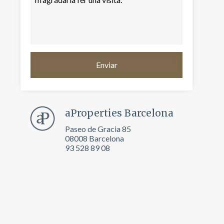
aProperties Barcelona
Paseo de Gracia 85
08008 Barcelona
93 528 89 08
tivades
 de
tal·lació
 així ho
n
na web.