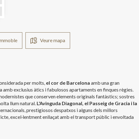
'immoble
Veure mapa
 considerada per molts,
el cor de Barcelona
amb una gran
a amb exclusius àtics i fabulosos apartaments en finques règies.
 modernistes que conserven elements originals fantàstics; sostres
olta llum natural.
L'Avinguda Diagonal, el Passeig de Gracia i la
ternacionals, prestigiosos despatxos i alguns dels millors
icte, excel·lentment enllaçat amb el transport públic i envoltada