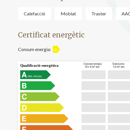
Calefacció
Moblat
Traster
AA
Certificat energètic
Consum energia:
D
 Consum energia
Emissions
Qualificació energètica
Kw h/m² any
Co/m² any
Més eficient