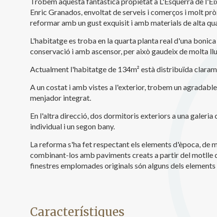
Trobem aquesta fantàstica propietat a L'Esquerra de l'Ei
Analít
Enric Granados, envoltat de serveis i comerços i molt pr
reformar amb un gust exquisit i amb materials de alta qua
Permete
La info
de l'act
L'habitatge es troba en la quarta planta real d'una bonica
introdui
conservació i amb ascensor, per això gaudeix de molta ll
Permeten
nostres
Actualment l'habitatge de 134m² està distribuïda claramen
A un costat i amb vistes a l'exterior, trobem un agradable
Marketi
menjador integrat.
Aqueste
preferèn
En l'altra direcció, dos dormitoris exteriors a una galeria 
dels se
individual i un segon bany.
navegaci
l'usuari.
La reforma s'ha fet respectant els elements d'època, de 
combinant-los amb paviments creats a partir del motlle de 
finestres emplomades originals són alguns dels elements 
Característiques