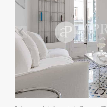
Modif
Tècniq
Aquest l
millorar
de les m
desitja,
compte 