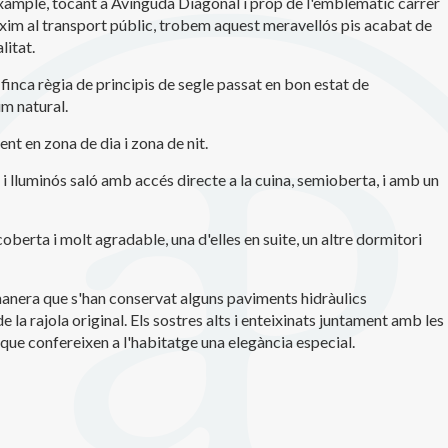
xample, tocant a Avinguda Diagonal i prop de l'emblemàtic carrer
iques i personalització
òxim al transport públic, trobem aquest meravellós pis acabat de
litat.
n fer el seguiment i l'anàlisi del comportament dels usuaris d'aquest ll
rmació recollida mitjançant aquest tipus de cookies s'utilitza en el mes
ivitat del web per a l'elaboració de perfils de navegació dels usuaris per
 finca règia de principis de segle passat en bon estat de
r millores en funció de l'anàlisi de les dades d'ús que fan els usuaris del
um natural.
 desar la informació de preferència de l'usuari per millorar la qualitat
 serveis i oferir una millor experiència a través de productes recomanat
t en zona de dia i zona de nit.
 i lluminós saló amb accés directe a la cuina, semioberta, i amb un
ng i publicitat
s cookies són utilitzades per emmagatzemar informació sobre les
cies i les eleccions personals de l'usuari a través de l'observació cont
coberta i molt agradable, una d'elles en suite, un altre dormitori
us hàbits de navegació. Gràcies a elles, podem conèixer els hàbits de
ó al lloc web i mostrar publicitat relacionada amb el perfil de navegac
manera que s'han conservat alguns paviments hidràulics
la rajola original. Els sostres alts i enteixinats juntament amb les
Guardar configuració
Acceptar totes
que confereixen a l'habitatge una elegància especial.