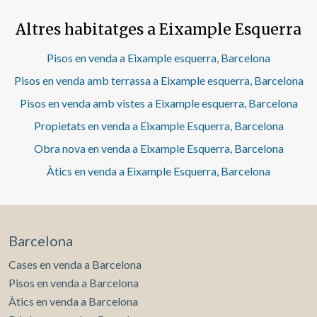
La distribució, lògica i racional, marca una clara diferència
nova llar!
entre la zona de dia i la zona de nit. A la zona de dia,
Altres habitatges a Eixample Esquerra
trobem un ampli saló-menjador en una sola peça amb
sortida a diversos balcons, juntament amb una àmplia
cuina amb zona d’aigües independent i un quart vestidor. A
Pisos en venda a Eixample esquerra, Barcelona
la zona de nit trobem tres dormitoris dobles en suite amb
Pisos en venda amb terrassa a Eixample esquerra, Barcelona
bany i vestidor, dos dels quals són exteriors; un amb
sortida a una terrassa d’uns 4 m² i l’altre, el principal, amb
Pisos en venda amb vistes a Eixample esquerra, Barcelona
galeria envidrada.
Propietats en venda a Eixample Esquerra, Barcelona
Obra nova en venda a Eixample Esquerra, Barcelona
Àtics en venda a Eixample Esquerra, Barcelona
Barcelona
Cases en venda a Barcelona
Pisos en venda a Barcelona
Àtics en venda a Barcelona