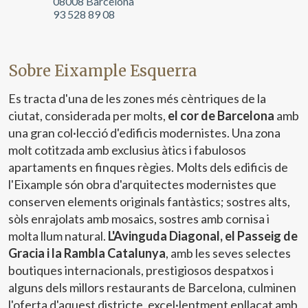
08008 Barcelona
93 528 89 08
Sobre Eixample Esquerra
Es tracta d'una de les zones més cèntriques de la
ciutat, considerada per molts,
el cor de Barcelona
amb
una gran col·lecció d'edificis modernistes. Una zona
molt cotitzada amb exclusius àtics i fabulosos
apartaments en finques règies. Molts dels edificis de
l'Eixample són obra d'arquitectes modernistes que
conserven elements originals fantàstics; sostres alts,
sòls enrajolats amb mosaics, sostres amb cornisa i
molta llum natural.
L'Avinguda Diagonal, el Passeig de
Gracia i la Rambla Catalunya
, amb les seves selectes
boutiques internacionals, prestigiosos despatxos i
alguns dels millors restaurants de Barcelona, culminen
l'oferta d'aquest districte, excel·lentment enllaçat amb