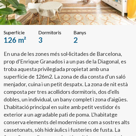
Superfície
Dormitoris
Banys
126 m²
3
2
En una de les zones més sol·licitades de Barcelona,
prop d'Enrique Granados i a un pas de la Diagonal, es
troba aquesta privilegiada propietat amb una
superfície de 126m2. La zona de dia consta d'un saló
menjador, cuina i un petit despatx. La zona de nit està
composta per tres acollidors dormitoris, dos d'ells
dobles, un individual, un bany complet i zona d'aigües.
L'habitació principal en suite amb petit vestidor és
exterior a un agradable pati de poma. L'habitatge
conserva elements del modernisme com a sostres alts
cassetonats, sòls hidràulics i fusteries de fusta. La