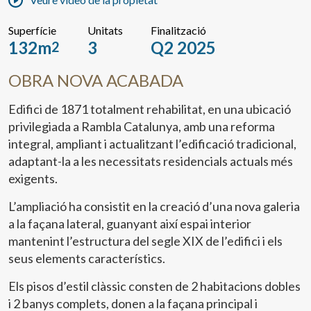
Superfície
Unitats
Finalització
132m
3
Q2 2025
2
OBRA NOVA ACABADA
Edifici de 1871 totalment rehabilitat, en una ubicació
privilegiada a Rambla Catalunya, amb una reforma
integral, ampliant i actualitzant l’edificació tradicional,
adaptant-la a les necessitats residencials actuals més
exigents.
L’ampliació ha consistit en la creació d’una nova galeria
a la façana lateral, guanyant així espai interior
mantenint l’estructura del segle XIX de l’edifici i els
seus elements característics.
Els pisos d’estil clàssic consten de 2 habitacions dobles
i 2 banys complets, donen a la façana principal i