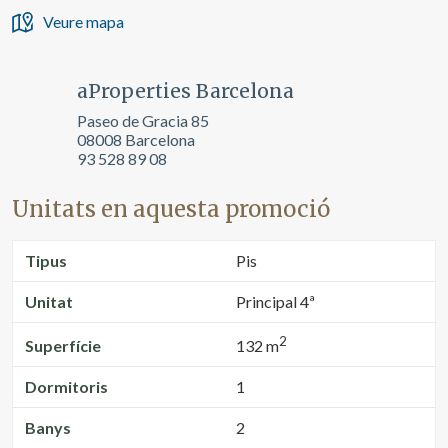
Veure mapa
aProperties Barcelona
Paseo de Gracia 85
08008 Barcelona
93 528 89 08
Unitats en aquesta promoció
Tipus
Pis
Unitat
Principal 4ª
2
Superfície
132 m
Dormitoris
1
Banys
2