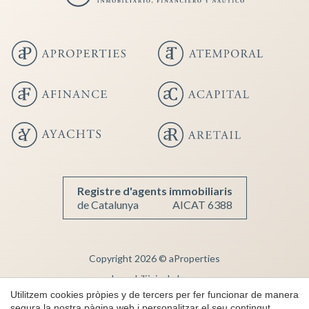
Registre d'agents immobiliaris
de Catalunya
AICAT 6388
Copyright 2026 © aProperties
Immobiliària de Luxe
Utilitzem cookies pròpies y de tercers per fer funcionar de manera
AICAT 6388
segura la nostra pàgina web i personalitzar el seu contingut.