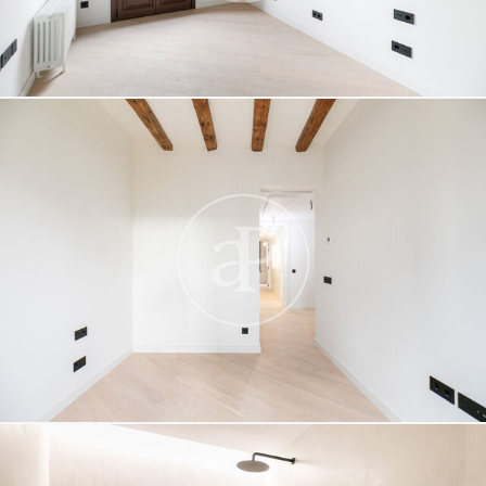
funció de l'anàlisi de les dades d'ús que fan els usuaris del
servei. Permeten desar la informació de preferència de
l'usuari per millorar la qualitat dels nostres serveis i oferir
una millor experiència a través de productes recomanats.
Marketing i publicitat
Aquestes cookies són utilitzades per emmagatzemar
informació sobre les preferències i les eleccions personals
de l'usuari a través de l'observació continuada dels seus
hàbits de navegació. Gràcies a elles, podem conèixer els
hàbits de navegació al lloc web i mostrar publicitat
relacionada amb el perfil de navegació de l'usuari.