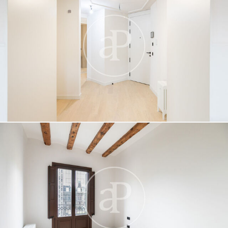
Modificar cookies
Tècniques i funcionals
Sempre activades
Aquest lloc web utilitza cookies pròpies per recopilar
informació amb la finalitat de millorar els nostres serveis.
Si continua navegant, suposa l'acceptació de la instal·lació
de les mateixes. L'usuari té la possibilitat de configurar el
navegador podent, si així ho desitja, impedir que siguin
instal·lades al disc dur, encara que haurà de tenir en
compte que aquesta acció podrà ocasionar dificultats de
navegació de la pàgina web.
Analítiques i personalització
Permeten fer el seguiment i l'anàlisi del comportament
dels usuaris d'aquest lloc web. La informació recollida
mitjançant aquest tipus de cookies s'utilitza en el
mesurament de l'activitat del web per a l'elaboració de
perfils de navegació dels usuaris per introduir millores en