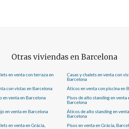
semiintegrada, está completamente equipada con
electrodomésticos de alta gama. La zona de noche se
compone de dos dormitorios exteriores que
comparten un baño completo. La vivienda dispone de
suelos de parqué y aerotermia e incluye en el precio
una plaza de parking en la misma finca. Este
magnífico apartamento está situado en el distrito de
Gracia. Es una zona residencial y tranquila donde
podrás encontrar todo tipo de servicios esenciales,
como supermercados, farmacias, colegios, hospitales
Otras viviendas en Barcelona
y restaurantes con terrazas. Además, está rodeado de
espacios verdes ideales para pasear, hacer deporte o
disfrutar del aire libre. El piso está bien comunicado
lets en venta con terraza en
Casas y chalets en venta con vis
con el resto de la ciudad, con la parada de metro
Barcelona
Penitents (L3) a solo 7 minutos andando y muy cerca
de la salida 6 de la Ronda de Dalt (B-20).
nta con vistas en Barcelona
Áticos en venta con piscina en 
jo en venta en Barcelona
Pisos de alto standing en venta 
Barcelona
ujo en venta en Barcelona
Áticos de alto standing en venta
Barcelona
lets en venta en Gràcia,
Pisos en venta en Gràcia, Barce