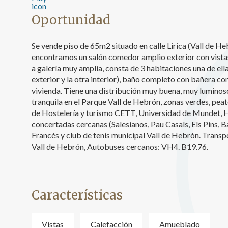
Analít
Oportunidad
Permite
sitio we
Se vende piso de 65m2 situado en calle Lirica (Vall de Heb
medició
encontramos un salón comedor amplio exterior con vista
los usua
que hac
a galería muy amplia, consta de 3 habitaciones una de ell
del usu
exterior y la otra interior), baño completo con bañera con
experie
vivienda. Tiene una distribución muy buena, muy luminos
tranquila en el Parque Vall de Hebrón, zonas verdes, pea
Market
de Hostelería y turismo CETT, Universidad de Mundet, Ho
concertadas cercanas (Salesianos, Pau Casals, Els Pins, 
Estas c
eleccio
Francés y club de tenis municipal Vall de Hebrón. Tran
hábitos
Vall de Hebrón, Autobuses cercanos: VH4. B19.76.
en el si
usuario
Características
Vistas
Calefacción
Amueblado