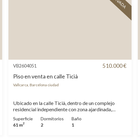
RESERVADA
510.000 €
VB2604051
Piso en venta en calle Ticià
Vallcarca, Barcelona ciudad
Ubicado en la calle Ticià, dentro de un complejo
residencial independiente con zona ajardinada,
presentamos en exclusiva este acogedor piso listo
Superficie
Dormitorios
Baño
para entrar a vivir. La zona de día cuenta con un
2
61 m
2
1
agradable salón-comedor con salida directa a una
terraza de unos 5m2. La cocina, independiente y