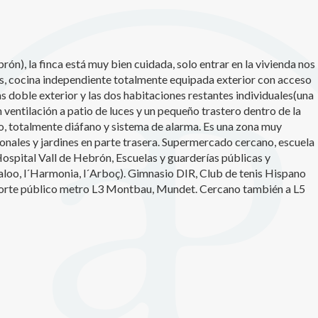
icas y personalización
n realizar el seguimiento y análisis del comportamiento de los usuarios
b. La información recogida mediante este tipo de cookies se utiliza en l
rón), la finca está muy bien cuidada, solo entrar en la vivienda nos
n de la actividad de la web para la elaboración de perfiles de navegac
s, cocina independiente totalmente equipada exterior con acceso
rios con el fin de introducir mejoras en función del análisis de los dato
en los usuarios del servicio. Permiten guardar la información de prefe
as doble exterior y las dos habitaciones restantes individuales(una
ario para mejorar la calidad de nuestros servicios y para ofrecer una m
 ventilación a patio de luces y un pequeño trastero dentro de la
ncia a través de productos recomendados.
o, totalmente diáfano y sistema de alarma. Es una zona muy
tonales y jardines en parte trasera. Supermercado cercano, escuela
ing y publicidad
spital Vall de Hebrón, Escuelas y guarderías públicas y
Baloo, l´Harmonia, l´Arboç). Gimnasio DIR, Club de tenis Hispano
ookies son utilizadas para almacenar información sobre las preferencia
nes personales del usuario a través de la observación continuada de s
sporte público metro L3 Montbau, Mundet. Cercano también a L5
 de navegación. Gracias a ellas, podemos conocer los hábitos de nave
tio web y mostrar publicidad relacionada con el perfil de navegación del
.
Guardar configuración
Aceptar todas