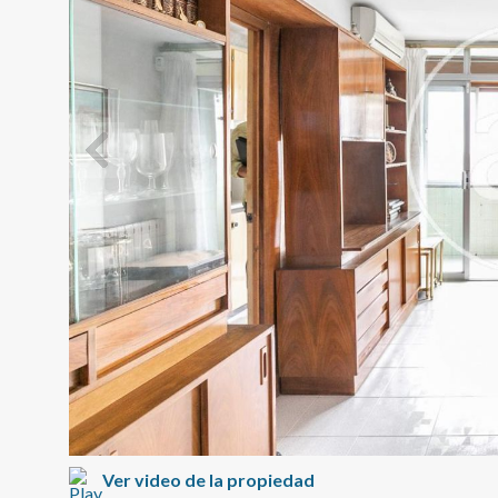
Modif
Técnic
Este sit
mejorar
instala
pudiend
deberá 
de la p
Ver video de la propiedad