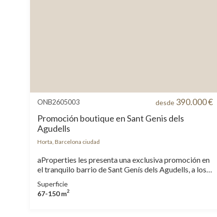
390.000 €
ONB2605003
desde
Promoción boutique en Sant Genis dels
Agudells
Horta, Barcelona ciudad
aProperties les presenta una exclusiva promoción en
el tranquilo barrio de Sant Genís dels Agudells, a los
pies de la sierra de Collserola. Un edificio aislado a
Superficie
cuatro vientos, con orientación sur y todas las
2
67-150 m
viviendas completamente exteriores, diseñado para
disfrutar de la luz natural, privacidad y vistas abiertas