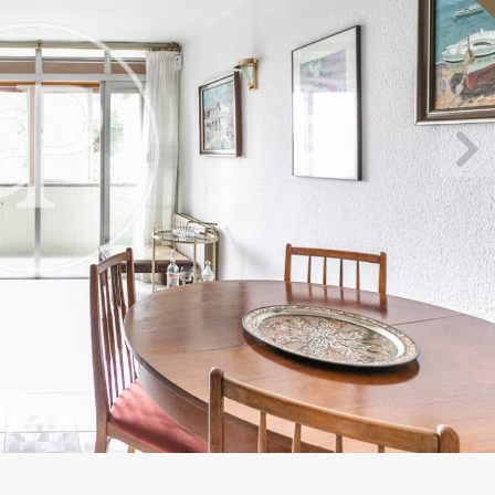
icar cookies
as y funcionales
Siempre 
io web utiliza Cookies propias para recopilar información con la finalida
 nuestros servicios. Si continua navegando, supone la aceptación de la
ción de las mismas. El usuario tiene la posibilidad de configurar su nav
o, si así lo desea, impedir que sean instaladas en su disco duro, aunq
tener en cuenta que dicha acción podrá ocasionar dificultades de nav
ágina web.