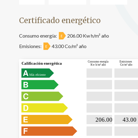
Certificado energético
Consumo energía:
206.00 Kw h/m² año
E
Emisiones:
43.00 Co/m² año
E
Consumo energía
Emisiones
Calificación energética
Kw h/m² año
Co/m² año
Más eficiente

                           206.00                

                              43.00  