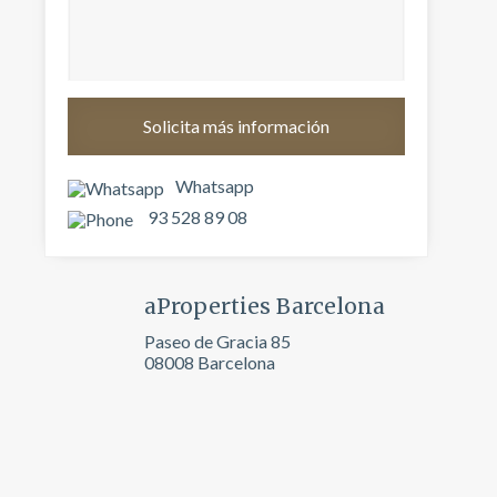
Whatsapp
93 528 89 08
aProperties Barcelona
Paseo de Gracia 85
activas
08008 Barcelona
d de
egador
ue
egación