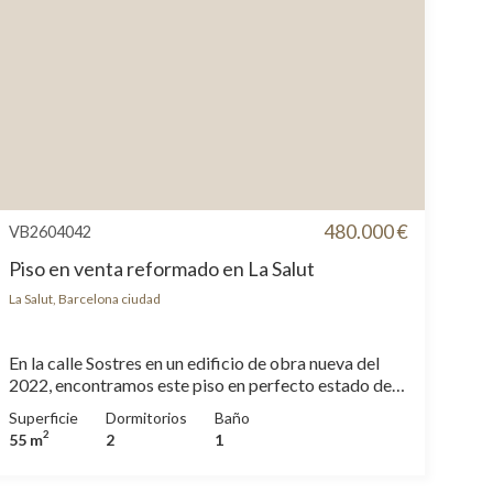
480.000 €
VB2604042
Piso en venta reformado en La Salut
La Salut, Barcelona ciudad
En la calle Sostres en un edificio de obra nueva del
2022, encontramos este piso en perfecto estado de
dos dormitorios y un baño. Ubicado en el último piso
Superficie
Dormitorios
Baño
de un edificio semi-nuevo, el salón comedor con
2
55 m
2
1
salida a balcón goza de muchísima luz natural y vistas
al mar. La cocina integrada en el salón está