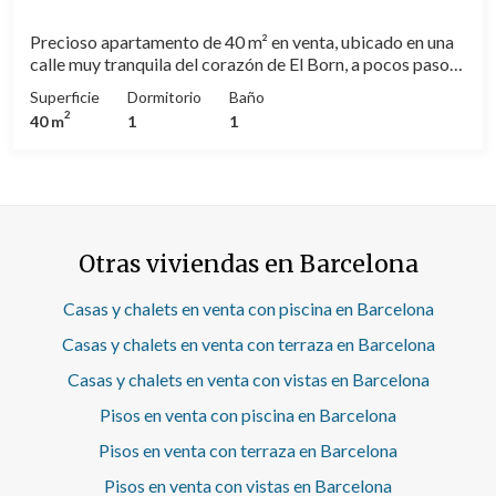
próximo hogar te está esperando!
Precioso apartamento de 40 m² en venta, ubicado en una
calle muy tranquila del corazón de El Born, a pocos pasos
del emblemático Mercado de Santa Caterina y rodeado
Superficie
Dormitorio
Baño
de todos los servicios, comercios y vida cultural del
2
40 m
1
1
centro histórico de Barcelona. La vivienda se encuentra en
un edificio sin ascensor y ha sido totalmente reformada
con materiales de alta calidad, cuidando cada detalle para
ofrecer un espacio cómodo, moderno y funcional.
Distribuido tipo estudio, el piso es totalmente exterior,
con ventanas a la calle que aportan luz natural durante
Otras viviendas en Barcelona
todo el día. Cuenta con dormitorio, salón-comedor
acogedor con cocina totalmente equipada y un baño
completo y moderno. Gracias a su reforma integral, el
Casas y chalets en venta con piscina en Barcelona
piso está listo para entrar a vivir o como excelente
Casas y chalets en venta con terraza en Barcelona
inversión, tanto para residencia habitual como para
segunda vivienda en una de las zonas más demandadas de
Casas y chalets en venta con vistas en Barcelona
la ciudad. Una oportunidad única para vivir o invertir en El
Pisos en venta con piscina en Barcelona
Born, combinando tranquilidad, luz y una ubicación
inmejorable.
Pisos en venta con terraza en Barcelona
Pisos en venta con vistas en Barcelona