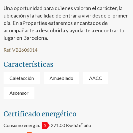
Una oportunidad para quienes valoran el carácter, la
ubicación y la facilidad de entrar a vivir desde el primer
día. En aProperties estaremos encantados de
acompañarte a descubrirla y ayudarte a encontrar tu
lugar en Barcelona.
Modificar cookies
Ref. VB2606014
Características
Técnicas y funcionales
Siempre activas
Este sitio web utiliza Cookies propias para recopilar
Calefacción
Amueblado
AACC
información con la finalidad de mejorar nuestros servicios.
Si continua navegando, supone la aceptación de la
instalación de las mismas. El usuario tiene la posibilidad
Ascensor
de configurar su navegador pudiendo, si así lo desea,
impedir que sean instaladas en su disco duro, aunque
deberá tener en cuenta que dicha acción podrá ocasionar
dificultades de navegación de la página web.
Certificado energético
Analíticas y personalización
Consumo energía:
271.00 Kw h/m² año
G