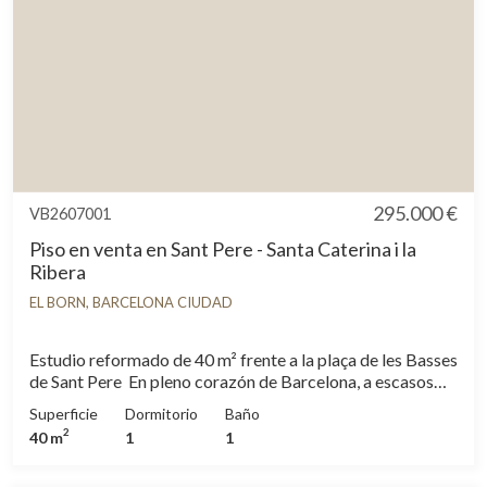
295.000 €
VB2607001
Piso en venta en Sant Pere - Santa Caterina i la
Ribera
EL BORN, BARCELONA CIUDAD
Estudio reformado de 40 m² frente a la plaça de les Basses
de Sant Pere En pleno corazón de Barcelona, a escasos
metros del Arc de Triomf y a unos quince minutos a pie del
Superficie
Dormitorio
Baño
Port Vell y la Barceloneta, se encuentra este singular
2
40 m
1
1
estudio de 40 m² completamente renovado y sin estrenar,
donde la arquitectura histórica del barrio de Sant Pere y el