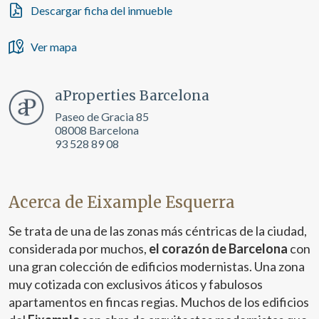
el fin de introducir mejoras en función del análisis de los
Descargar ficha del inmueble
datos de uso que hacen los usuarios del servicio. Permiten
guardar la información de preferencia del usuario para
mejorar la calidad de nuestros servicios y para ofrecer una
Ver mapa
mejor experiencia a través de productos recomendados.
Marketing y publicidad
aProperties Barcelona
Estas cookies son utilizadas para almacenar información
Paseo de Gracia 85
sobre las preferencias y elecciones personales del usuario
08008 Barcelona
a través de la observación continuada de sus hábitos de
navegación. Gracias a ellas, podemos conocer los hábitos
93 528 89 08
de navegación en el sitio web y mostrar publicidad
relacionada con el perfil de navegación del usuario.
Acerca de Eixample Esquerra
Se trata de una de las zonas más céntricas de la ciudad,
considerada por muchos,
el corazón de Barcelona
con
una gran colección de edificios modernistas. Una zona
muy cotizada con exclusivos áticos y fabulosos
apartamentos en fincas regias. Muchos de los edificios