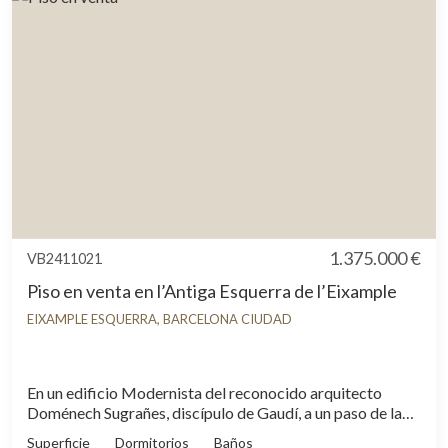
orientado a sur y tiene vistas a patio interior de manzana.
1.375.000 €
VB2411021
Piso en venta en l’Antiga Esquerra de l’Eixample
EIXAMPLE ESQUERRA, BARCELONA CIUDAD
En un edificio Modernista del reconocido arquitecto
Doménech Sugrañes, discípulo de Gaudí, a un paso de la
emblemática calle Enrique Granados, y muy cerca de
Superficie
Dormitorios
Baños