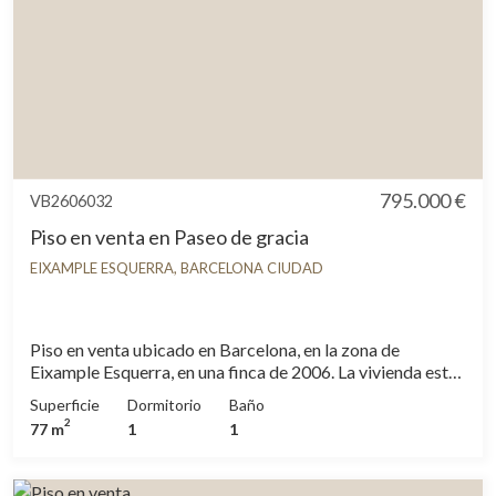
795.000 €
VB2606032
Piso en venta en Paseo de gracia
EIXAMPLE ESQUERRA, BARCELONA CIUDAD
Piso en venta ubicado en Barcelona, en la zona de
Eixample Esquerra, en una finca de 2006. La vivienda está
en el octavo piso y es un apartamento de 1 habitación con
Superficie
Dormitorio
Baño
1 baño. El comedor y el salón están en una misma estancia,
2
77 m
1
1
y aparte, la cocina. Totalmente equipada con
electrodomésticos de primera. Sus 77 metros contruidos
están perfectamente aprovechados, y el piso está