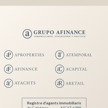
Guardar configuración
Aceptar todas
Registre d'agents immobiliaris
de Catalunya
AICAT 6388